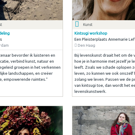
st
Kunst
deling
Kintsugi workshop
as
Een Pleisterplaats Annemarie Lef
rdam
Den Haag
tenaar bevorder ik luisteren en
Bij levenskunst draait het om de 
atie, verbind kunst, natuur en
hoe je in harmonie met jezelf je l
begeleid groepen in het verkennen
leeft. Zoals we schade oplopen 
rlijke landschappen, en creëer
leven, zo kunnen we ook onszelf 
ve, empowerende ruimtes."
zolang we leven. Passen we de pr
van kintsugi toe, dan wordt het e
levenskunstwerk.