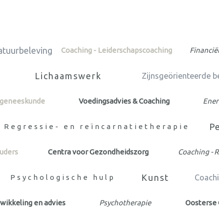
tuurbeleving
Coaching - Leiderschapscoaching
Financië
Lichaamswerk
Zijnsgeörienteerde b
rgeneeskunde
Voedingsadvies & Coaching
Ener
P
Regressie- en reïncarnatietherapie
uders
Centra voor Gezondheidszorg
Coaching - 
Kunst
Psychologische hulp
Coachi
wikkeling en advies
Psychotherapie
Oosterse