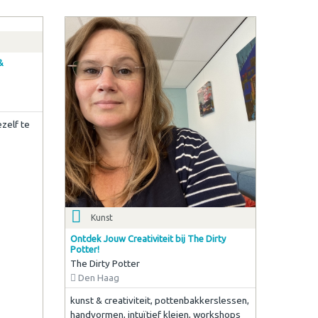
&
ezelf te
Kunst
Ontdek Jouw Creativiteit bij The Dirty
Potter!
The Dirty Potter
Den Haag
kunst & creativiteit, pottenbakkerslessen,
handvormen, intuïtief kleien, workshops