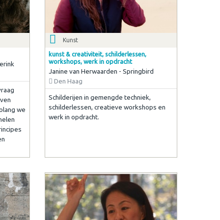
Kunst
kunst & creativiteit, schilderlessen,
workshops, werk in opdracht
erink
Janine van Herwaarden - Springbird
Den Haag
vraag
Schilderijen in gemengde techniek,
even
schilderlessen, creatieve workshops en
zolang we
werk in opdracht.
helen
incipes
en