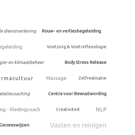
le dienstverlening
Rouw- en verliesbegeleiding
egeleiding
Voetzorg & Voetreflexologie
gie- en klimaatbeheer
Body Stress Release
ermacultuur
Massage
Zelfrealisatie
Relatiecoaching
Centra voor Bewustwording
NLP
ng - Kledingcoach
Creativiteit
Vasten en reinigen
 Geneeswijzen