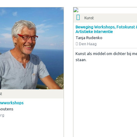
Kunst
Beweging Workshops, Fotokunst 
Artistieke Interventie
Tanja Rudenko
Den Haag
Kunst als middel om dichter bij m
staan.
st
uwworkshops
houtens
urg