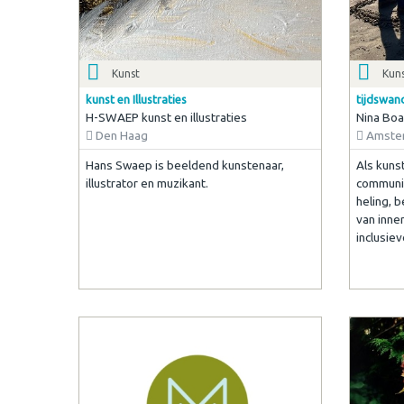
Kunst
Kun
kunst en Illustraties
tijdswan
H-SWAEP kunst en illustraties
Nina Bo
Den Haag
Amste
Hans Swaep is beeldend kunstenaar,
Als kuns
illustrator en muzikant.
communic
heling, 
van inne
inclusie