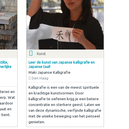
Kunst
ilte,
Leer de kunst van Japanse kalligrafie en
nerlijke
Japanse taal!
Maki Japanse Kalligrafie
Den Haag
Kalligrafie is een van de meest spirituele
teren en
en krachtige kunstvormen. Door
erp. Wat
kalligrafie te oefenen krijg je een betere
waardoor
concentratie en sterkere geest. Laten we
gaat en
van deze dynamische, verfijnde kalligrafie
 bent.
met de unieke beweging van het penseel
genieten.