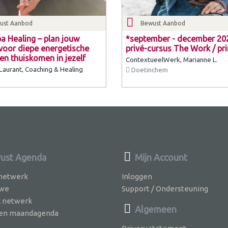
ust Aanbod
Bewust Aanbod
a Healing – plan jouw
*september - december 20
voor diepe energetische
privé-cursus The Work / pr
en thuiskomen in jezelf
ContextueelWerk, Marianne L.
Laurant, Coaching & Healing
Doetinchem
ust Agenda
Mijn Account
 netwerk
Inloggen
 we
Support / Ondersteuning
k netwerk
Algemeen
jven maandagenda