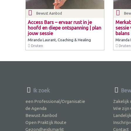
Bewust Aanbod
Bew
Access Bars – ervaar rust in je
Merkab
hoofd en diepe ontspanning | plan
sessie 
jouw sessie
balans 
Miranda Laurant, Coaching & Healing
Miranda 
Druten
Druten
Ik zoek
Bew
een Professional/Organisatie
Zakelijk
de Agenda
Wie zijn
Bewust Aanbod
Landelij
Open Praktijk Route
Inschri
Gezondheidsmarkt
Contact