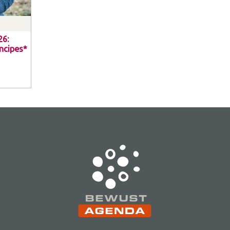
26:
incipes*