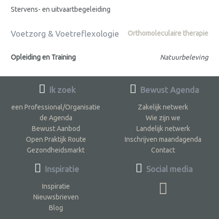
Stervens- en uitvaartbegeleiding
Voetzorg & Voetreflexologie
Orthomoleculaire therapie
Opleiding en Training
Natuurbeleving
Ik zoek
Bewust Agenda
een Professional/Organisatie
Zakelijk netwerk
de Agenda
Wie zijn we
Bewust Aanbod
Landelijk netwerk
Open Praktijk Route
Inschrijven maandagenda
Gezondheidsmarkt
Contact
Inspiratie
Social media
Inspiratie
Nieuwsbrieven
Blog