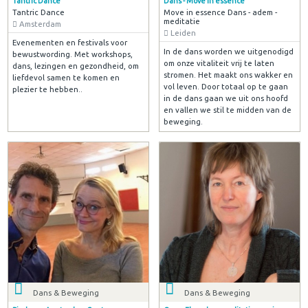
Tantric Dance
Dans - Move in essence
Tantric Dance
Move in essence Dans - adem -
meditatie
Amsterdam
Leiden
Evenementen en festivals voor
In de dans worden we uitgenodigd
bewustwording. Met workshops,
om onze vitaliteit vrij te laten
dans, lezingen en gezondheid, om
stromen. Het maakt ons wakker en
liefdevol samen te komen en
vol leven. Door totaal op te gaan
plezier te hebben..
in de dans gaan we uit ons hoofd
en vallen we stil te midden van de
beweging.
Dans & Beweging
Dans & Beweging