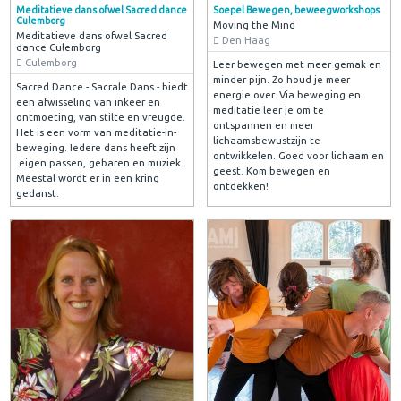
Meditatieve dans ofwel Sacred dance
Soepel Bewegen, beweegworkshops
Culemborg
Moving the Mind
Meditatieve dans ofwel Sacred
Den Haag
dance Culemborg
Culemborg
Leer bewegen met meer gemak en
minder pijn. Zo houd je meer
Sacred Dance - Sacrale Dans - biedt
energie over. Via beweging en
een afwisseling van inkeer en
meditatie leer je om te
ontmoeting, van stilte en vreugde.
ontspannen en meer
Het is een vorm van meditatie-in-
lichaamsbewustzijn te
beweging. Iedere dans heeft zijn
ontwikkelen. Goed voor lichaam en
eigen passen, gebaren en muziek.
geest. Kom bewegen en
Meestal wordt er in een kring
ontdekken!
gedanst.