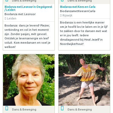
Dans & Beweging
Dans & Beweging
Biodanza met Leonoor in Oegstgeest
Biodanza met Kees en Carla
/ Leiden
BiodanzametKeesenCarla
Biodanza met Leonoor
Rijswijk
Leiden
Biodanza is een heerlijke manier
Biodanza: dans je levend! Plezier,
om je hoofd los te laten en in je lijf
verbinding en vol in het moment
te zakken door te dansen met wat
zijn. Zonder pasjes, mét gevoel.
er in jou leeft. Iedere
Ontdek je levensenergie en leef
dinsdagavond bij Heal Jezelf in
voluit. Kom meedansen en voel je
Noordwijkerhout!
welkom!
Dans & Beweging
Dans & Beweging