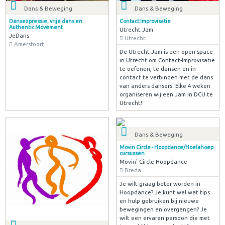
Dans & Beweging
Dans & Beweging
Dansexpressie, vrije dans en
Contact Improvisatie
Authentic Movement
Utrecht Jam
JeDans
Utrecht
Amersfoort
De Utrecht Jam is een open space
in Utrecht om Contact-Improvisatie
te oefenen, te dansen en in
contact te verbinden met de dans
van anders dansers. Elke 4 weken
organiseren wij een Jam in DCU te
Utrecht!
Dans & Beweging
Movin Circle - Hoopdance/Hoelahoep
cursussen
Movin' Circle Hoopdance
Breda
Je wilt graag beter worden in
Hoopdance? Je kunt wel wat tips
en hulp gebruiken bij nieuwe
bewegingen en overgangen? Je
wilt een ervaren persoon die met