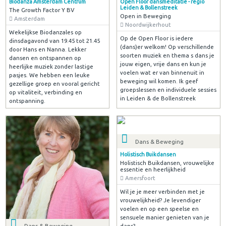
Biodanza Amsterdam Centrum
Open Floor dansmeditatie - regio
Leiden & Bollenstreek
The Growth Factor Y BV
Open in Beweging
Amsterdam
Noordwijkerhout
Wekelijkse Biodanzales op
Op de Open Floor is iedere
dinsdagavond van 19.45 tot 21.45
(dans)er welkom! Op verschillende
door Hans en Nanna. Lekker
soorten muziek en thema s dans je
dansen en ontspannen op
jouw eigen, vrije dans en kun je
heerlijke muziek zonder lastige
voelen wat er van binnenuit in
pasjes. We hebben een leuke
beweging wil komen. Ik geef
gezellige groep en vooral gericht
groepslessen en individuele sessies
op vitaliteit, verbinding en
in Leiden & de Bollenstreek
ontspanning.
Dans & Beweging
Holistisch Buikdansen
Holistisch Buikdansen, vrouwelijke
essentie en heerlijkheid
Amersfoort
Wil je je meer verbinden met je
vrouwelijkheid? Je levendiger
voelen en op een speelse en
sensuele manier genieten van je
dans?
Dans & Beweging