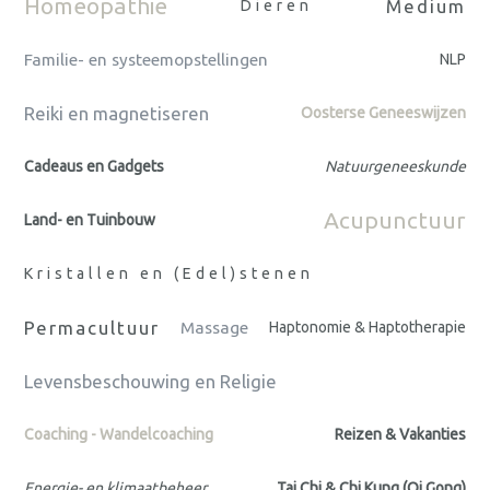
Homeopathie
Medium
Dieren
Familie- en systeemopstellingen
NLP
Reiki en magnetiseren
Oosterse Geneeswijzen
Cadeaus en Gadgets
Natuurgeneeskunde
Acupunctuur
Land- en Tuinbouw
Kristallen en (Edel)stenen
Permacultuur
Massage
Haptonomie & Haptotherapie
Levensbeschouwing en Religie
Coaching - Wandelcoaching
Reizen & Vakanties
Energie- en klimaatbeheer
Tai Chi & Chi Kung (Qi Gong)