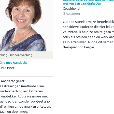
werken aan vaardigheden
Coachhond
Aalsmeer
Op een speelse wijze begeleid ik
sensitieve kinderen die niet lekke
vel zitten. Ik help ze om te gaan m
prikkels om hen heen en werk aa
zelfvertrouwen. Ik doe dit samen
therapiehond Fergie.
ching - Kindercoaching
 Kind met Aandacht
 van Peet
 Aandacht geeft
esstrainingen (methode Eline
 kindercoaching aan kinderen.
n ontdekken tools waarmee met
 aandacht en zonder oordeel grip
elf en hun omgeving kan ontstaan.
gaan en doen mee.