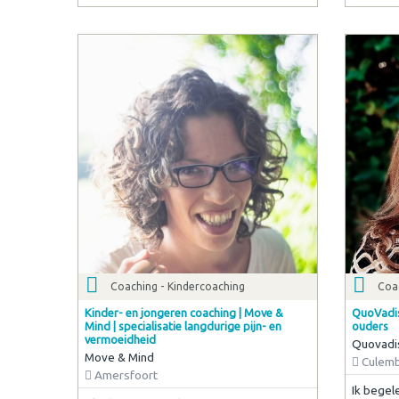
Coaching - Kindercoaching
Coa
Kinder- en jongeren coaching | Move &
QuoVadis
Mind | specialisatie langdurige pijn- en
ouders
vermoeidheid
Quovadi
Move & Mind
Culem
Amersfoort
Ik begel