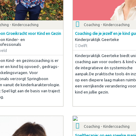
ching - Kindercoaching
Coaching - Kindercoaching
on Groeikracht voor Kind en Gezin
Coaching die je jezelf en je kind gu
on Kinder- en
Kinderpraktijk Geerteke
ofessionals
Delft
veld
Kinderpraktijk Geerteke biedt un
on Kind- en gezinscoaching is er
coaching aan voor ouders & kind
er en kind bij opvoed-, gedrags-
de integratieve én systemische
kkelingsvragen. Voor
aanpak.De praktische tools én inz
onals verzorgt Springboon
op een diepere laag maken ruimt
en vanuit de kinderkarakterologie.
een verrijkende verandering voor 
Spel ligt aan de basis van traject
kind en jullie gezin.
ng.
Coaching - Kindercoaching
Speltherapie: op een speelse mani