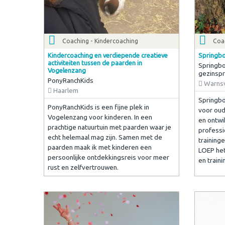
Coaching - Kindercoaching
Coa
Kindercoaching en verdiepende creatieve
Springbo
activiteiten tussen de paarden in
Springbo
Vogelenzang
gezinspr
PonyRanchKids
Warns
Haarlem
Springbo
PonyRanchKids is een fijne plek in
voor oud
Vogelenzang voor kinderen. In een
en ontwi
prachtige natuurtuin met paarden waar je
professi
echt helemaal mag zijn. Samen met de
training
paarden maak ik met kinderen een
LOEP het 
persoonlijke ontdekkingsreis voor meer
en traini
rust en zelfvertrouwen.