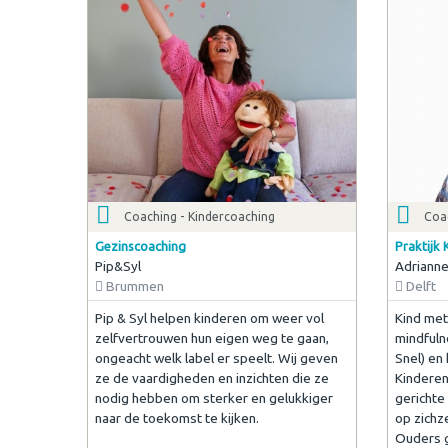
Coaching - Kindercoaching
Coa
Gezinscoaching
Praktijk
Pip&Syl
Adrianne
Brummen
Delft
Pip & Syl helpen kinderen om weer vol
Kind met
zelfvertrouwen hun eigen weg te gaan,
mindfuln
ongeacht welk label er speelt. Wij geven
Snel) en
ze de vaardigheden en inzichten die ze
Kindere
nodig hebben om sterker en gelukkiger
gerichte
naar de toekomst te kijken.
op zichz
Ouders 