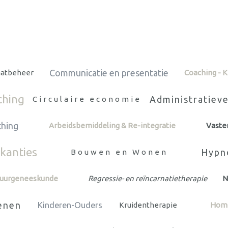
Communicatie en presentatie
aatbeheer
Coaching - 
ching
Administratieve
Circulaire economie
ching
Arbeidsbemiddeling & Re-integratie
Vaste
kanties
Hypn
Bouwen en Wonen
uurgeneeskunde
Regressie- en reïncarnatietherapie
N
tenen
Kinderen-Ouders
Kruidentherapie
Hom