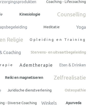
rzorgingsprodukten
Coaching - Lifecoaching
Counselling
ie
Kinesiologie
Yoga
apsbegeleiding
Meditatie
n Religie
Opleiding en Training
& Coaching
Stervens- en uitvaartbegeleiding
Ademtherapie
rapie
Eten & Drinken
Zelfrealisatie
Reiki en magnetiseren
e
Juridische dienstverlening
Osteopathie
Winkels
ng - Diverse Coaching
Ayurveda