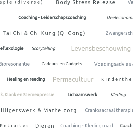
Body Stress Release
apie (diverse)
Ve
Coaching - Leiderschapscoaching
Deeleconom
Tai Chi & Chi Kung (Qi Gong)
Zwangersch
Levensbeschouwing e
eflexologie
Storytelling
Voedingsadvies 
Bioresonantie
Cadeaus en Gadgets
Permacultuur
Healing en reading
Kinderthe
k, Klank en Stemexpressie
Lichaamswerk
Kleding
willigerswerk & Mantelzorg
Craniosacraal therapi
Dieren
Retraites
Coaching - Kledingcoach
Coachi