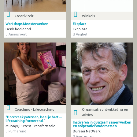
Creativiteit
Winkels
Workshops Meesterwerken
Ekoplaza
Denk-beeldend
Ekoplaza
Amersfoort
Veghel
Coaching - Lifecoaching
Organisatieontwikkeling en
advies
“Doorbreek patronen, heel je hart —
lifecoaching Purmerend.”
Inspireren in duurzaam samenwerken
MunayQi Stress Transformatie
en coöperatief ondernemen
Purmerend
Bureau NetWerk
Amsterdam