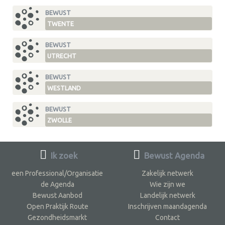
BEWUST
TWENTE
BEWUST
UTRECHT
BEWUST
WESTLAND
BEWUST
ZWOLLE
Ik zoek
Bewust Agenda
een Professional/Organisatie
Zakelijk netwerk
de Agenda
Wie zijn we
Bewust Aanbod
Landelijk netwerk
Open Praktijk Route
Inschrijven maandagenda
Gezondheidsmarkt
Contact