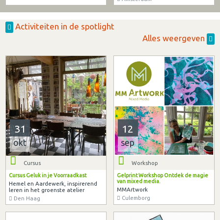
Activiteiten in de spotlight
Alles weergeven
31
12
okt
sep
Cursus
Workshop
Cursus Geluk in je Voorraadkast
Gelprint Workshop Ontdek de magie
van mixed media.
Hemel en Aardewerk, inspirerend
MMArtwork
leren in het groenste atelier
Culemborg
Den Haag