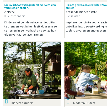
Nieuw licht op wat in jou leeft met verhalen
Ruimte geven aan creativiteit / w
vertellen en spelen.
atelier
Zielsveel
Atelier de Binnenruimte
Leidschendam
Zuidlaren
Kinderen krijgen de ruimte om tot uiting
Inspirerende ruimte voor creati
te brengen wat in hun leeft door ze mee
ontwikkeling, bewustwording, 
te nemen in een verhaal en door ze hun
spelen, ervaren en ont-moeten.
eigen verhaal te laten spelen.
Kinderen-Ouders
Kinderen-Ouders