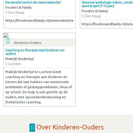
De wereld rond in de zomervakantie!
Zomerse workshops: koken, creativ
sport & spel (7-12 jaar)
Foodies & Family
Foodies & Family
Den Haag
Den Haag
https://foodiesandfamily.nl/zomervakantie
https://foodiesandfamily.nl/zo
Kinderen-Ouders
Coaching en therapie voor kinderen en
ouders
Praktijk Kindertijd
Lochem
Praktijk Kindertijd te Lochem biedt
coaching en therapie aan kinderen en
tieners die last hebben van emotionele
problemen of gedragsproblemen, thuis of
op school. De hulp is ook gericht op de
ouders, met opvoedondersteuning en
(holistische) coaching.
Over Kinderen-Ouders