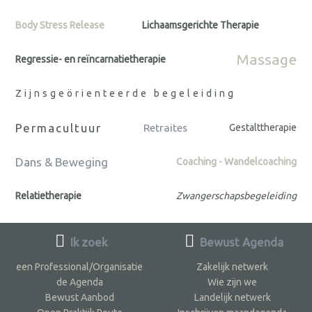
Body Stress Release
Lichaamsgerichte Therapie
Massage
Regressie- en reïncarnatietherapie
Zijnsgeörienteerde begeleiding
Permacultuur
Retraites
Gestalttherapie
Dans & Beweging
Coaching - Wandelcoaching
Relatietherapie
Zwangerschapsbegeleiding
Ik zoek
Bewust Agenda
een Professional/Organisatie
Zakelijk netwerk
de Agenda
Wie zijn we
Bewust Aanbod
Landelijk netwerk