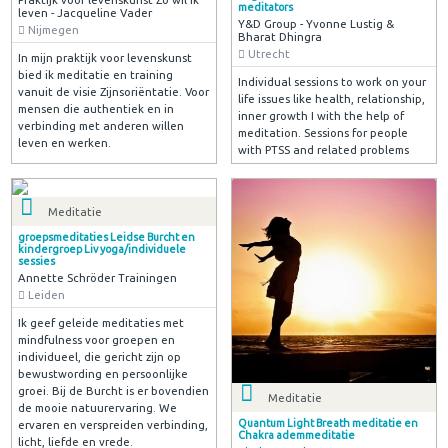
meditators
leven - Jacqueline Vader
Y&D Group - Yvonne Lustig &
Nijmegen
Bharat Dhingra
Utrecht
In mijn praktijk voor levenskunst
bied ik meditatie en training
Individual sessions to work on your
vanuit de visie Zijnsoriëntatie. Voor
life issues like health, relationship,
mensen die authentiek en in
inner growth I with the help of
verbinding met anderen willen
meditation. Sessions for people
leven en werken.
with PTSS and related problems
Meditatie
groepsmeditaties Leidse Burcht en
kindergroep Liv yoga/individuele
sessies
Annette Schröder Trainingen
Leiden
Ik geef geleide meditaties met
mindfulness voor groepen en
individueel, die gericht zijn op
bewustwording en persoonlijke
groei. Bij de Burcht is er bovendien
Meditatie
de mooie natuurervaring. We
Quantum Light Breath meditatie en
ervaren en verspreiden verbinding,
Chakra ademmeditatie
licht, liefde en vrede.