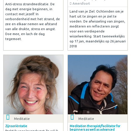
Amersfoort
Anti-stress strandmeditatie. De
dag met energie beginnen, in
Land van je Ziel: Ochtenden om je
contact met jezelf. In
hart uit te zingen en je ziel te
verbondenheid met het strand, de
voeden. De afwisseling van zingen,
zee en elkaar nemen we afstand
mediteren en reflecteren zorgt
van alle drukte, stress en angst.
voor een verdiepende
Doe mee, en lach de dag
wisselwerking. Start tweewekelijks
tegemoet.
op 17 jan, maandelijks op 26 januari
2018
Meditatie
Meditatie
Zijnsoriëntatie
Meditation therapist/facilitator for
beginners as well as advanced
Praktijk voor levenskunst Zo wil ik