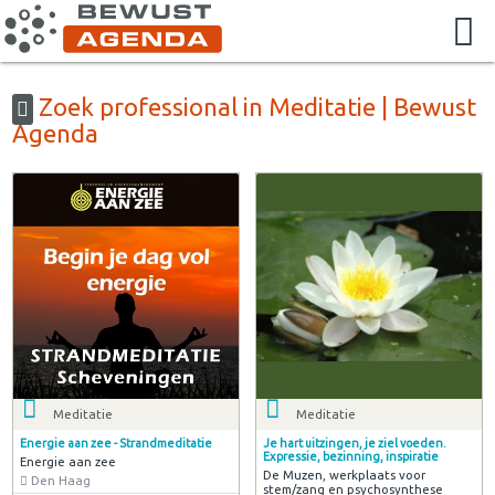
Zoek professional in Meditatie | Bewust
Agenda
Meditatie
Meditatie
Energie aan zee - Strandmeditatie
Je hart uitzingen, je ziel voeden.
Expressie, bezinning, inspiratie
Energie aan zee
De Muzen, werkplaats voor
Den Haag
stem/zang en psychosynthese