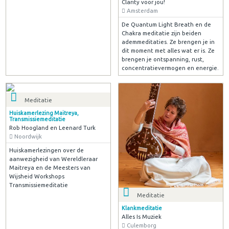
Clarity voor jou!
Amsterdam
De Quantum Light Breath en de
Chakra meditatie zijn beiden
ademmeditaties. Ze brengen je in
dit moment met alles wat er is. Ze
brengen je ontspanning, rust,
concentratievermogen en energie.
Meditatie
Huiskamerlezing Maitreya,
Transmissiemeditatie
Rob Hoogland en Leenard Turk
Noordwijk
Huiskamerlezingen over de
aanwezigheid van Wereldleraar
Maitreya en de Meesters van
Wijsheid Workshops
Transmissiemeditatie
Meditatie
Klankmeditatie
Alles Is Muziek
Culemborg