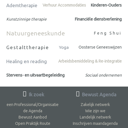
Ademtherapie
Verhuur Accommodaties
Kinderen-Ouders
Kunstzinnige therapie
Financiële dienstverlening
Natuurgeneeskunde
Feng Shui
Gestalttherapie
Yoga
Oosterse Geneeswijzen
Healing en reading
Arbeidsbemiddeling & Re-integratie
Stervens- en uitvaartbegeleiding
Sociaal ondernemen
Ik zoek
Bewust Agenda
een Professional/Organisatie
Zakelijk netwerk
de Agenda
Wie zijn we
Bewust Aanbod
Landelijk netwerk
Open Praktijk Route
Inschrijven maandagenda