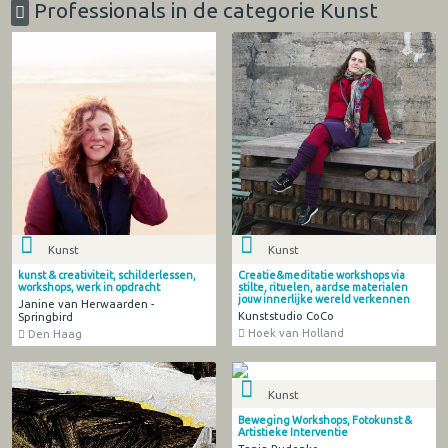
Professionals in de categorie Kunst
Kunst
Kunst
kunst & creativiteit, schilderlessen,
Creatie&meditatie workshops via
workshops, werk in opdracht
stilte, rituelen, aardse materialen
jouw innerlijke wereld verkennen
Janine van Herwaarden -
Kunststudio CoCo
Springbird
Hoek van Holland
Den Haag
Kunst
Beweging Workshops, Fotokunst &
Artistieke Interventie