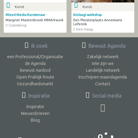
Kunst
Kunst
Mixed Media Kunstenaar
Kintsugi workshop
Margriet Mastenbroek MMArtwork
Een Pleisterplaats Annemarie
Leferink
Culemborg
Den Haag
Ik zoek
Bewust Agenda
een Professional/Organisatie
Zakelijk netwerk
de Agenda
Wie zijn we
Bewust Aanbod
Landelijk netwerk
Open Praktijk Route
Inschrijven maandagenda
Gezondheidsmarkt
Contact
Inspiratie
Social media
Inspiratie
Nieuwsbrieven
Blog