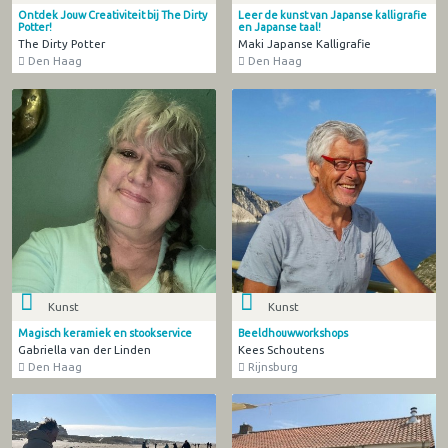
Ontdek Jouw Creativiteit bij The Dirty
Leer de kunst van Japanse kalligrafie
Potter!
en Japanse taal!
The Dirty Potter
Maki Japanse Kalligrafie
Den Haag
Den Haag
Kunst
Kunst
Magisch keramiek en stookservice
Beeldhouwworkshops
Gabriella van der Linden
Kees Schoutens
Den Haag
Rijnsburg