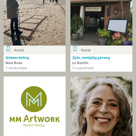
Kunst
Kunst
tijdswandeling
Zijde, veelzijdig genoeg
Nina Boas
Le Bonthi
Amsterdam
Lisserbroek