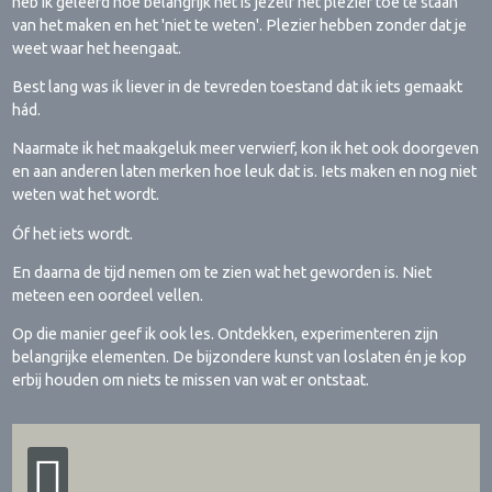
heb ik geleerd hoe belangrijk het is jezelf het plezier toe te staan
van het maken en het 'niet te weten'. Plezier hebben zonder dat je
weet waar het heengaat.
Best lang was ik liever in de tevreden toestand dat ik iets gemaakt
hád.
Naarmate ik het maakgeluk meer verwierf, kon ik het ook doorgeven
en aan anderen laten merken hoe leuk dat is. Iets maken en nog niet
weten wat het wordt.
Óf het iets wordt.
En daarna de tijd nemen om te zien wat het geworden is. Niet
meteen een oordeel vellen.
Op die manier geef ik ook les. Ontdekken, experimenteren zijn
belangrijke elementen. De bijzondere kunst van loslaten én je kop
erbij houden om niets te missen van wat er ontstaat.