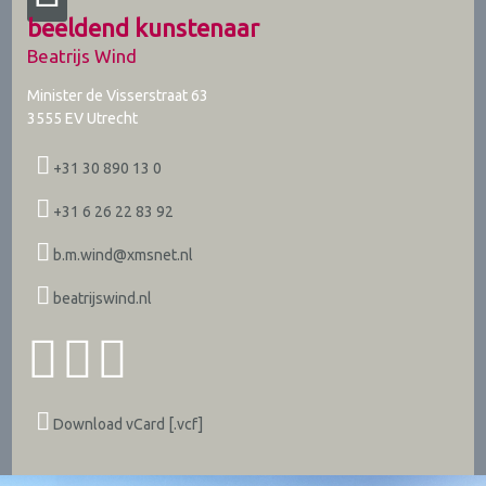
beeldend kunstenaar
Beatrijs Wind
Minister de Visserstraat 63
3555 EV
Utrecht
+31 30 890 13 0
+31 6 26 22 83 92
b.m.wind@xmsnet.nl
beatrijswind.nl
Download vCard [.vcf]