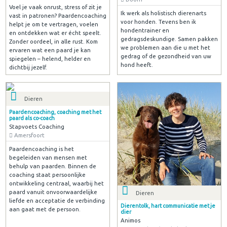
Voel je vaak onrust, stress of zit je
Ik werk als holistisch dierenarts
vast in patronen? Paardencoaching
voor honden. Tevens ben ik
helpt je om te vertragen, voelen
hondentrainer en
en ontdekken wat er écht speelt.
gedragsdeskundige. Samen pakken
Zonder oordeel, in alle rust. Kom
we problemen aan die u met het
ervaren wat een paard je kan
gedrag of de gezondheid van uw
spiegelen – helend, helder en
hond heeft.
dichtbij jezelf.
Dieren
Paardencoaching, coaching met het
paard als co-coach
Stapvoets Coaching
Amersfoort
Paardencoaching is het
begeleiden van mensen met
behulp van paarden. Binnen de
coaching staat persoonlijke
ontwikkeling centraal, waarbij het
paard vanuit onvoorwaardelijke
Dieren
liefde en acceptatie de verbinding
Dierentolk, hart communicatie met je
aan gaat met de persoon.
dier
Animos