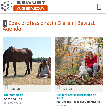
Zoek professional in Dieren | Bewust
Agenda
Dieren
Dieren
Dierentherapie
Honden: gedragsdeskundige en
trainer
Stichting Lirio
Drs. Christa Nagtegaal, dierenarts
Sassenheim
Doorn