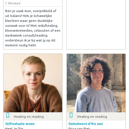
Wesepe
Ben je vaak moe, overprikkeld of
uit balans? Heb je lichamelijke
klachten waar geen duidelijke
oorzaak voor is? Met reiki/healing,
bloesemremedies, celzouten of een
mediamiek consult/reading
ondersteun ik je bij wat jij op dit
moment nodig hebt.
Healing en reading
Healing en reading
Zelfrealisatie sessie
Embodiment of the soul
Heel Je Zijn
Erica van Riet