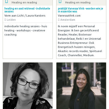
Healing en reading
Healing en reading
healing en soul retrieval - individuele
praktijk Vanessa Vink - worden wie je
sessies
in essentie was
Vorm aan Licht / Laura Karsters
VanessaVink.com
Leiden
Amsterdam
individuele healing sessies - huis
Ik noem mijzelf een Personal
healing - workshops - creatieve
Energizer. Ik ben gecertificeerd
coaching
Reader, Healer, Biotensor
behandelaar, Reiki I en Universal
Business Entrepreneur. Ook
Energetisch huizen reinigen,
Akashic records reader, Spiritueel
Coach, Channeller, Medium.