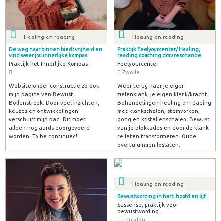
Healing en reading
Healing en reading
De weg naar binnen biedt vrijheid en
Praktijk Feelyourcenter/ Healing,
vind weer jou innerlijke kompas
reading coaching dmv resonantie
Praktijk het Innerlijke Kompas
Feelyourcenter
Zwolle
Website onder constructie zo ook
Weer terug naar je eigen
mijn pagina van Bewust
zielenklank, je eigen klank/kracht.
Bollenstreek. Door veel inzichten,
Behandelingen healing en reading
keuzes en ontwikkelingen
met klankschalen, stemvorken,
verschuift mijn pad. Dit moet
gong en kristallenschalen. Bewust
alleen nog aards doorgevoerd
van je blokkades en door de klank
worden. To be continued!!
te laten transformeren. Oude
overtuigingen loslaten.
Healing en reading
Bewustwording in hart, hoofd en lijf.
Sassense, praktijk voor
bewustwording
Leusden