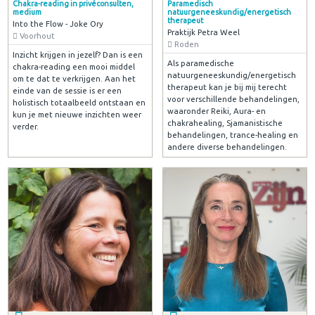
Chakra-reading in privéconsulten,
Paramedisch
medium
natuurgeneeskundig/energetisch
therapeut
Into the Flow - Joke Ory
Praktijk Petra Weel
Voorhout
Roden
Inzicht krijgen in jezelf? Dan is een
Als paramedische
chakra-reading een mooi middel
natuurgeneeskundig/energetisch
om te dat te verkrijgen. Aan het
therapeut kan je bij mij terecht
einde van de sessie is er een
voor verschillende behandelingen,
holistisch totaalbeeld ontstaan en
waaronder Reiki, Aura- en
kun je met nieuwe inzichten weer
chakrahealing, Sjamanistische
verder.
behandelingen, trance-healing en
andere diverse behandelingen.