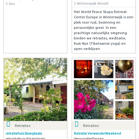
Winterswijk Woold
Son
Het World Peace Stupa Retreat
Center Europe in Winterswijk is een
plek voor rust, bezinning en
persoonlijke groei. In een
prachtige natuurlijke omgeving
bieden we retraites, meditatie,
Kum Nye (Tibetaanse yoga) en
open verblijven.
Retraites
Retraites
retraitehuis bloeiplaats
Retraite VerwonderWeekend
retraitehuis bloeiplaats
VerwonderDingen