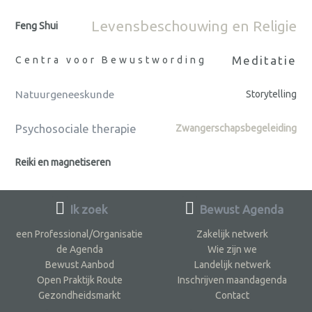
Levensbeschouwing en Religie
Feng Shui
Meditatie
Centra voor Bewustwording
Natuurgeneeskunde
Storytelling
Psychosociale therapie
Zwangerschapsbegeleiding
Reiki en magnetiseren
Ik zoek
Bewust Agenda
een Professional/Organisatie
Zakelijk netwerk
de Agenda
Wie zijn we
Bewust Aanbod
Landelijk netwerk
Open Praktijk Route
Inschrijven maandagenda
Gezondheidsmarkt
Contact