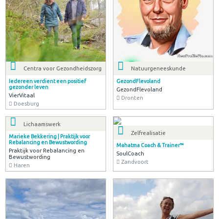
Centra voor Gezondheidszorg
Natuurgeneeskunde
Iedereen verdient een positief
GezondFlevoland
gezonder leven
GezondFlevoland
VierVitaal
Dronten
Doesburg
Zelfrealisatie
Mahatma Coach & Trainer™
SoulCoach
Zandvoort