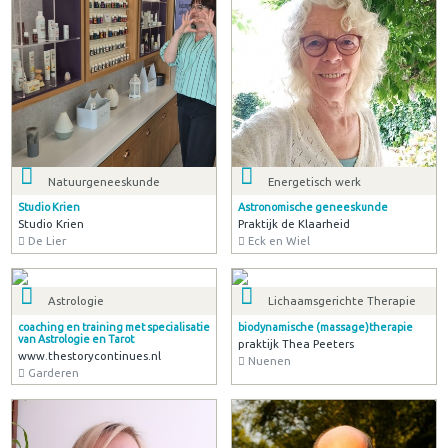
Natuurgeneeskunde
Energetisch werk
Studio Krien
Astronomische geneeskunde
Studio Krien
Praktijk de Klaarheid
De Lier
Eck en Wiel
Astrologie
Lichaamsgerichte Therapie
coaching en training met specialisatie
biodynamische (massage)therapie
van Astrologie en Tarot
praktijk Thea Peeters
www.thestorycontinues.nl
Nuenen
Garderen