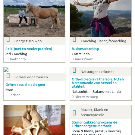
Lichaamswerk
Marieke Bekkering | Praktijk voor
Rebalancing en Bewustwording
Praktijk voor Rebalancing en
Bewustwording
Haren
Energetisch werk
Coaching - Bedrijfscoaching
Reiki (met en zonder paarden)
Businesscoaching
Inti Coaching
Commundo
Hoofddorp
Amersfoort