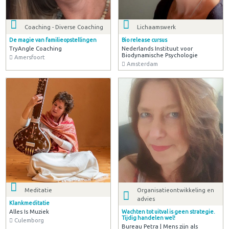
Coaching - Diverse Coaching
Lichaamswerk
De magie van familieopstellingen
Bio release cursus
TryAngle Coaching
Nederlands Instituut voor
Biodynamische Psychologie
Amersfoort
Amsterdam
Meditatie
Organisatieontwikkeling en
advies
Klankmeditatie
Alles Is Muziek
Wachten tot uitval is geen strategie.
Tijdig handelen wel!
Culemborg
Bureau Petra | Mens zijn als