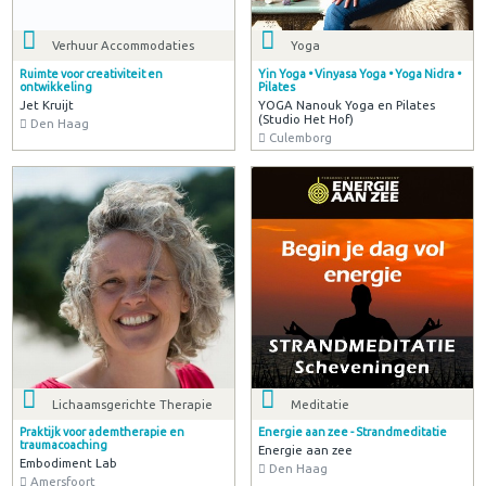
Verhuur Accommodaties
Yoga
Ruimte voor creativiteit en
Yin Yoga • Vinyasa Yoga • Yoga Nidra •
ontwikkeling
Pilates
Jet Kruijt
YOGA Nanouk Yoga en Pilates
(Studio Het Hof)
Den Haag
Culemborg
Lichaamsgerichte Therapie
Meditatie
Praktijk voor ademtherapie en
Energie aan zee - Strandmeditatie
traumacoaching
Energie aan zee
Embodiment Lab
Den Haag
Amersfoort