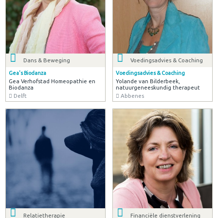
Dans & Beweging
Voedingsadvies & Coaching
Gea's Biodanza
Voedingsadvies & Coaching
Gea Verhofstad Homeopathie en
Yolande van Bilderbeek,
Biodanza
natuurgeneeskundig therapeut
Delft
Abbenes
Relatietherapie
Financiële dienstverlening