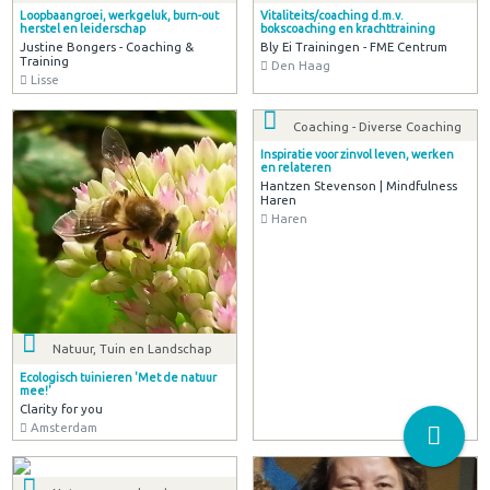
Opleiding en Training
Muziek, Klank en
Stemexpressie
Cursussen voor verloskundigen en
andere zorgverleners
Stemontwikkeling volgens de
Mind in Geboorte
Lichtenberger® Methode
Den Haag
Stem & Klank, praktijk voor vrij
zingen en spreken
Drouwen
Coaching - Loopbaancoaching
Sport en Beweging