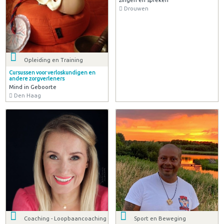
Sociaal ondernemen
Online / social media guru
Evan
Cothen
Natuurgeneeskunde
Orthomoleculaire therapie, NEI en
bioresonantie voor herstel en
vitaliteit
Natuurlijk in Balans met Linda
Nieuw-Vennep