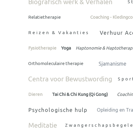
Biografisch werk & Verhalen
S
Relatietherapie
Coaching - Kledingc
Verhuur A
Reizen & Vakanties
Fysiotherapie
Yoga
Haptonomie & Haptotherap
Sjamanisme
Orthomoleculaire therapie
Centra voor Bewustwording
Spor
Dieren
Tai Chi & Chi Kung (Qi Gong)
Coachin
Psychologische hulp
Opleiding en Tra
Meditatie
Zwangerschapsbegele