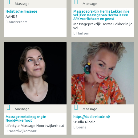
Massage
Massage
Holistische massage
Massagepraktijk Herma Lekker in je
vel | Een massage van Herma is een
AAND8
APK voor lichaam en geest
Amsterdam
Massagepraktijk Herma Lekker in je
vel
Harfsen
Massage
Massage
Massage met diepgang in
https://studio-nicole.nl/
Noordwijkerhout
Studio Nicole
Lifestyle Massage Noordwijkerhout
Borne
Noordwijkerhout