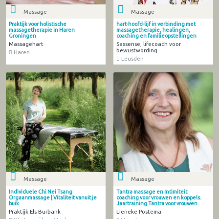
Massage
Massage
Praktijk voor holistische
hart-hoofd-lijf in verbinding met
massagetherapie in Haren
massagetherapie, healingen,
Groningen
coaching en familieopstellingen
Massagehart
Sassense, lifecoach voor
bewustwording
Haren
Leusden
Massage
Massage
Individuele Chi Nei Tsang
Tantra massage en Intimiteit
Orgaanmassage | Vitaliteit vanuit je
coaching voor vrouwen en koppels.
buik
Jaartraining Tantra voor vrouwen.
Praktijk Els Burbank
Lieneke Postema