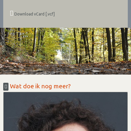
Download vCard [.vcf]
Wat doe ik nog meer?