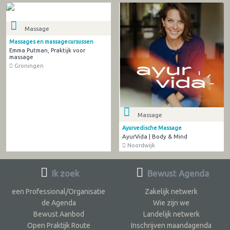
Massage
Massages en massagecursussen
Emma Putman, Praktijk voor
massage
Groningen
Massage
Ayurvedische Massage
AyurVida | Body & Mind
Noordwijk
Ik zoek
Bewust Agenda
een Professional/Organisatie
Zakelijk netwerk
de Agenda
Wie zijn we
Bewust Aanbod
Landelijk netwerk
Open Praktijk Route
Inschrijven maandagenda