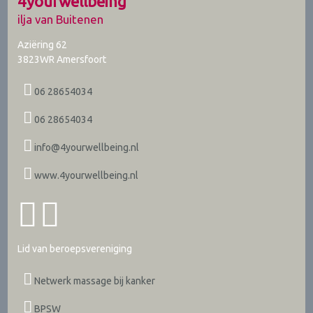
4yourwellbeing
ilja van Buitenen
Aziëring 62
3823WR
Amersfoort
06 28654034
06 28654034
info@4yourwellbeing.nl
www.4yourwellbeing.nl
Lid van beroepsvereniging
Netwerk massage bij kanker
BPSW