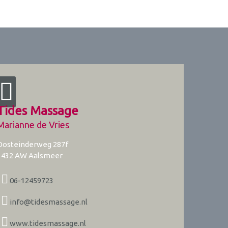
Tides Massage
Marianne de Vries
Oosteinderweg 287f
1432 AW
Aalsmeer
06-12459723
info@tidesmassage.nl
www.tidesmassage.nl