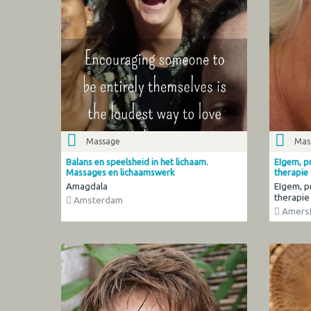
Massage
Mas
Balans en speelsheid in het lichaam.
EIgem, pr
Massages en lichaamswerk
therapie
Amagdala
EIgem, p
therapie
Amsterdam
Amersf