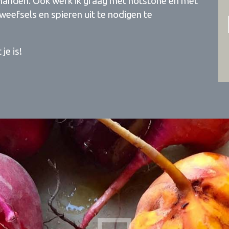
 handen. Ook werk ik graag met hotstone en met
eefsels en spieren uit te nodigen te
je is!