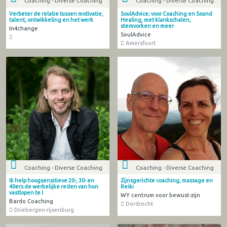
Coaching - Diverse Coaching
Coaching - Diverse Coaching
Verbeter de relatie tussen motivatie,
SoulAdvice; voor Coaching en Sound
talent, ontwikkeling en het werk
Healing, met klankschalen,
stemvorken en meer
In4change
SoulAdvice
Amersfoort
Coaching - Diverse Coaching
Coaching - Diverse Coaching
Ik help hoogsensitieve 20-, 30- en
Zijnsgerichte coaching, massage en
40ers de werkelijke reden van hun
Reiki
vastlopen te l
WY centrum voor bewust-zijn
Bardo Coaching
Dordrecht
Driebergen-rijsenburg