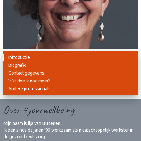
Introductie
Biografie
Contact gegevens
Wat doe ik nog meer?
Andere professionals
Over 4yourwellbeing
Mijn naam is ilja van Buitenen.
Ik ben sinds de jaren '90 werkzaam als maatschappelijk werkster in
de gezondheidszorg.