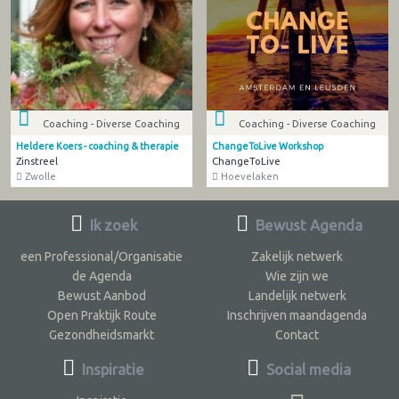
Coaching - Diverse Coaching
Coaching - Diverse Coaching
Heldere Koers - coaching & therapie
ChangeToLive Workshop
Zinstreel
ChangeToLive
Zwolle
Hoevelaken
Ik zoek
Bewust Agenda
een Professional/Organisatie
Zakelijk netwerk
de Agenda
Wie zijn we
Bewust Aanbod
Landelijk netwerk
Open Praktijk Route
Inschrijven maandagenda
Gezondheidsmarkt
Contact
Inspiratie
Social media