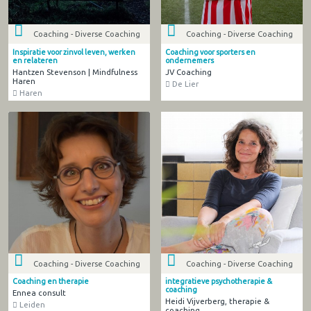
Coaching - Diverse Coaching
Coaching - Diverse Coaching
Inspiratie voor zinvol leven, werken
Coaching voor sporters en
en relateren
ondernemers
Hantzen Stevenson | Mindfulness
JV Coaching
Haren
De Lier
Haren
Coaching - Diverse Coaching
Coaching - Diverse Coaching
Coaching en therapie
integratieve psychotherapie &
coaching
Ennea consult
Heidi Vijverberg, therapie &
Leiden
coaching