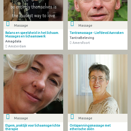
Massage
Massage
Balans en speelsheid in het lichaam.
Tantramassage - Liefdevol Aanraken
Massages en lichaamswerk
TantraBeleving
Amagdala
Amersfoort
Amsterdam
Massage
Massage
EIgem, praktijk voor lichaamsgerichte
Ontspanningsmassage met
therapie
etherische oliën