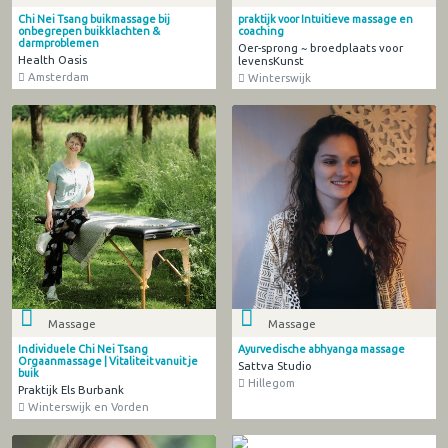
Chi Nei Tsang buikmassage bij
praktijk voor Intuitieve massage en
onbegrepen buikklachten &
coaching
darmproblemen
Oer-sprong ~ broedplaats voor
Health Oasis
levensKunst
Amsterdam
Winterswijk
Massage
Massage
Individuele Chi Nei Tsang
Ayurvedische abhyanga massage
Orgaanmassage | Vitaliteit vanuit je
Sattva Studio
buik
Hillegom
Praktijk Els Burbank
Winterswijk en Vorden