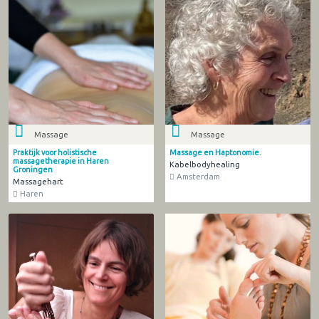
Massage
Massage
Praktijk voor holistische
Massage en Haptonomie.
massagetherapie in Haren
Kabelbodyhealing
Groningen
Amsterdam
Massagehart
Haren