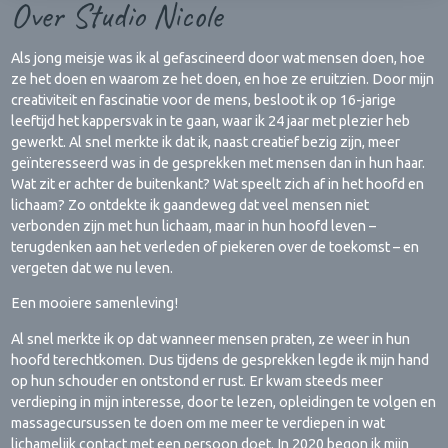
Over Studio Nicole
Als jong meisje was ik al gefascineerd door wat mensen doen, hoe
ze het doen en waarom ze het doen, en hoe ze eruitzien. Door mijn
creativiteit en fascinatie voor de mens, besloot ik op 16-jarige
leeftijd het kappersvak in te gaan, waar ik 24 jaar met plezier heb
gewerkt. Al snel merkte ik dat ik, naast creatief bezig zijn, meer
geïnteresseerd was in de gesprekken met mensen dan in hun haar.
Wat zit er achter de buitenkant? Wat speelt zich af in het hoofd en
lichaam? Zo ontdekte ik gaandeweg dat veel mensen niet
verbonden zijn met hun lichaam, maar in hun hoofd leven –
terugdenken aan het verleden of piekeren over de toekomst – en
vergeten dat we nu leven.
Een mooiere samenleving!
Al snel merkte ik op dat wanneer mensen praten, ze weer in hun
hoofd terechtkomen. Dus tijdens de gesprekken legde ik mijn hand
op hun schouder en ontstond er rust. Er kwam steeds meer
verdieping in mijn interesse, door te lezen, opleidingen te volgen en
massagecursussen te doen om me meer te verdiepen in wat
lichamelijk contact met een persoon doet. In 2020 begon ik mijn