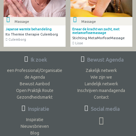
Massage
Massage
Japanse warmte behandeling
Ervaar de kracht van zacht, met
metamorfosemassage
Ito Thermie therapie Culemborg
Stichting MetaMorfoseMassage
Culemborg
Lisse
Ik zoek
Bewust Agenda
een Professional/Organisatie
Zakelijk netwerk
de Agenda
Wie zijn we
Bewust Aanbod
Landelijk netwerk
Open Praktijk Route
Inschrijven maandagenda
Gezondheidsmarkt
Contact
Inspiratie
Social media
Inspiratie
Nieuwsbrieven
Blog