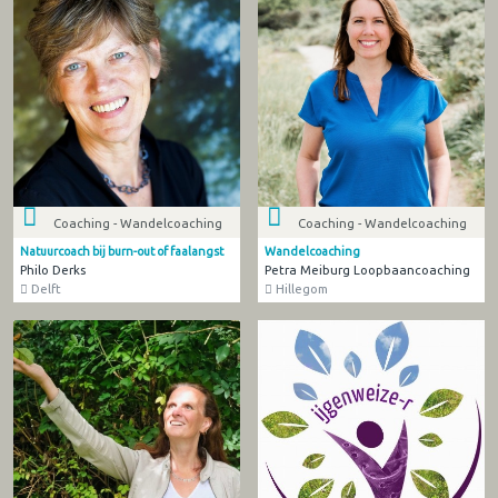
Coaching - Wandelcoaching
Coaching - Wandelcoaching
Natuurcoach bij burn-out of faalangst
Wandelcoaching
Philo Derks
Petra Meiburg Loopbaancoaching
Delft
Hillegom