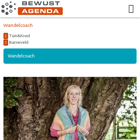
Wandelcoach
Tuin&Kruid
Barneveld
Wandelcoach