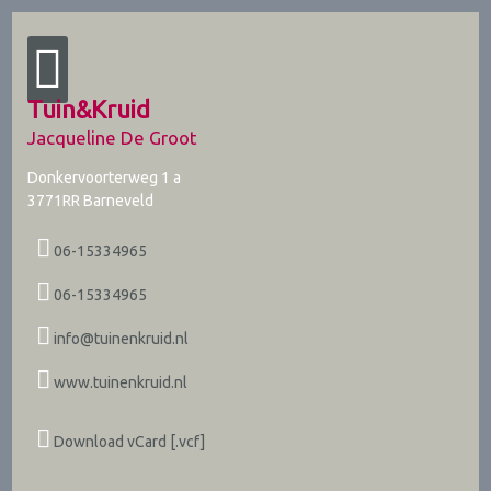
Tuin&Kruid
Jacqueline De Groot
Donkervoorterweg 1 a
3771RR
Barneveld
06-15334965
06-15334965
info@tuinenkruid.nl
www.tuinenkruid.nl
Download vCard [.vcf]