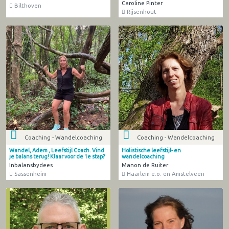
Caroline Pinter
Bilthoven
Rijsenhout
Coaching - Wandelcoaching
Coaching - Wandelcoaching
Wandel, Adem , Leefstijl Coach. Vind
Holistische leefstijl- en
je balans terug! Klaar voor de 1e stap?
wandelcoaching
Inbalansbydees
Manon de Ruiter
Sassenheim
Haarlem e.o. en Amstelveen