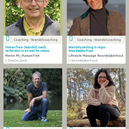
Coaching - Wandelcoaching
Coaching - Wandelcoaching
HumanTree- (wandel) coach,
Wandelcoaching in regio
verbinden in en met de natuur.
Noordwijkerhout
Meine Pit_HumanTree
Lifestyle Massage Noordwijkerhout
Doetinchem
Noordwijkerhout