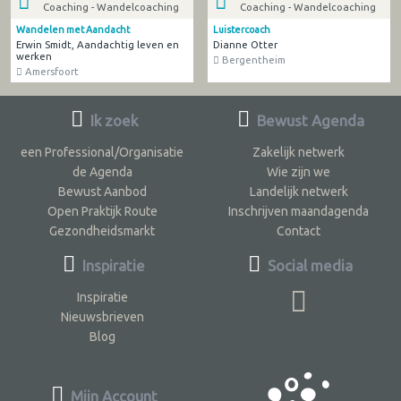
Coaching - Wandelcoaching
Coaching - Wandelcoaching
Wandelen met Aandacht
Luistercoach
Erwin Smidt, Aandachtig leven en
Dianne Otter
werken
Bergentheim
Amersfoort
Ik zoek
Bewust Agenda
een Professional/Organisatie
Zakelijk netwerk
de Agenda
Wie zijn we
Bewust Aanbod
Landelijk netwerk
Open Praktijk Route
Inschrijven maandagenda
Gezondheidsmarkt
Contact
Inspiratie
Social media
Inspiratie
Nieuwsbrieven
Blog
Mijn Account