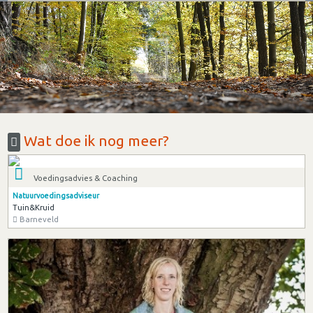
Wat doe ik nog meer?
Voedingsadvies & Coaching
Natuurvoedingsadviseur
Tuin&Kruid
Barneveld