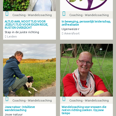
Coaching - Wandelcoaching
Coaching - Wandelcoaching
ALTIJD AAN, NOOIT TIJD VOOR
In beweging, persoonlijk leiderschap,
JEZELF | TIJD VOOR EIGEN REGIE,
zelfrealisatie
RUST EN OVERZICHT
IJgenweize-r
Stap in de juiste richting
Amersfoort
Leiden
Coaching - Wandelcoaching
Coaching - Wandelcoaching
Jouw natuur - Intuïtieve
Wandelcoaching voor vrouwen die
wandelcoaching
rust en richting zoeken. Op jouw
tempo
Jouw natuur