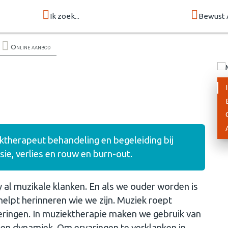
Ik zoek...
Bewust 
Online aanbod
ktherapeut behandeling en begeleiding bij
ie, verlies en rouw en burn-out.
 al muzikale klanken. En als we ouder worden is
 helpt herinneren wie we zijn. Muziek roept
eringen. In muziektherapie maken we gebruik van
en dynamiek. Om ervaringen te verklanken in