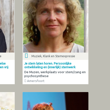
ie
Muziek, Klank en Stemexpressie
else
Je stem laten horen. Persoonlijke
n vrij
ontwikkeling en (innerlijk) stemwerk
De Muzen, werkplaats voor stem/zang en
psychosynthese
Amersfoort