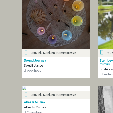
Muziek, Klank en Stemexpressie
Muzi
Sound Journey
Stembevr
muziek
Soul Balance
Joshka v
Voorhout
Leiden
Muziek, Klank en Stemexpressie
Alles Is Muziek
Alles Is Muziek
Culemborg