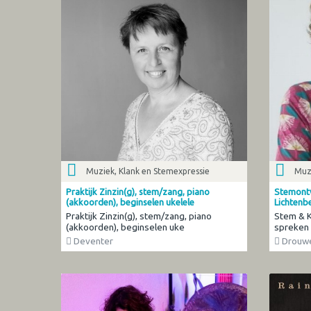
Muziek, Klank en Stemexpressie
Muzi
Praktijk Zinzin(g), stem/zang, piano
Stemontw
(akkoorden), beginselen ukelele
Lichten
Praktijk Zinzin(g), stem/zang, piano
Stem & Kl
(akkoorden), beginselen uke
spreken
Deventer
Drouw