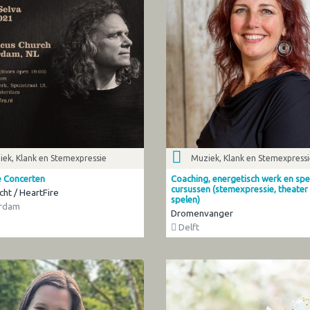
ek, Klank en Stemexpressie
Muziek, Klank en Stemexpress
e Concerten
Coaching, energetisch werk en spe
cursussen (stemexpressie, theater e
cht / HeartFire
spelen)
rdam
Dromenvanger
Delft