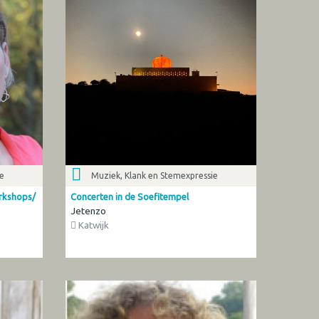
ie
Muziek, Klank en Stemexpressie
rkshops/
Concerten in de Soefitempel
Jetenzo
Katwijk