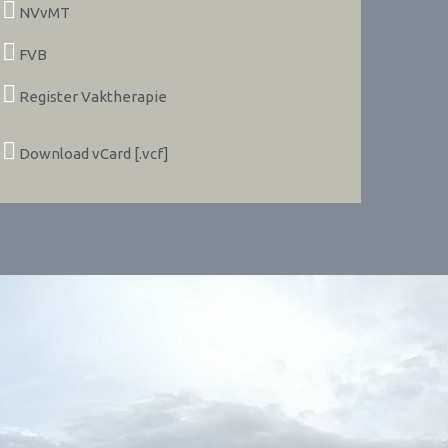
NVvMT
FVB
Register Vaktherapie
Download vCard [.vcf]