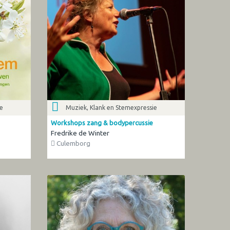
ie
Muziek, Klank en Stemexpressie
Workshops zang & bodypercussie
Fredrike de Winter
Culemborg