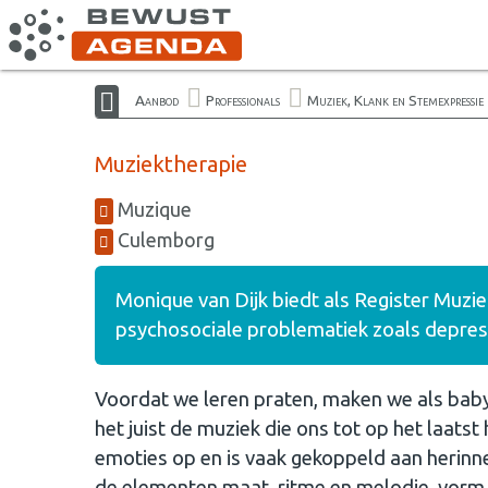
Aanbod
Professionals
Muziek, Klank en Stemexpressie
Muziektherapie
Muzique
Culemborg
Monique van Dijk biedt als Register Muzie
psychosociale problematiek zoals depress
Voordat we leren praten, maken we als baby
het juist de muziek die ons tot op het laatst
emoties op en is vaak gekoppeld aan herinn
de elementen maat, ritme en melodie, vorm 