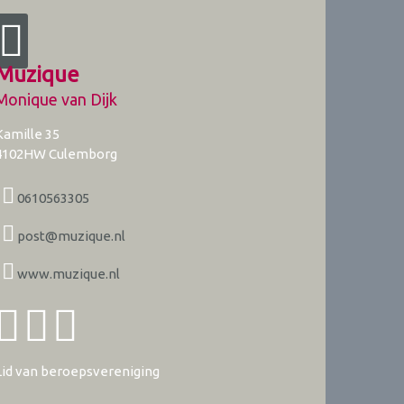
Muzique
Monique van Dijk
Kamille 35
4102HW
Culemborg
0610563305
post@muzique.nl
www.muzique.nl
Lid van beroepsvereniging