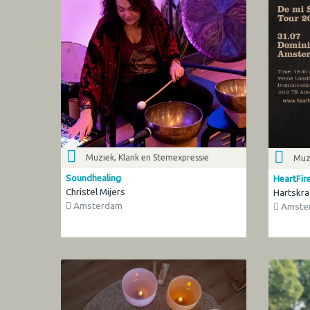
Muziek, Klank en Stemexpressie
Muzi
Soundhealing
HeartFir
Christel Mijers
Hartskra
Amsterdam
Amste