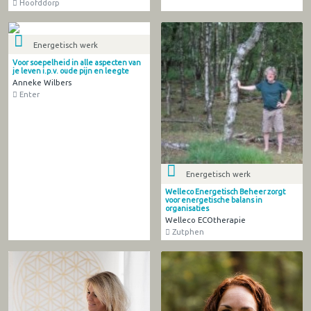
Hoofddorp
Energetisch werk
Voor soepelheid in alle aspecten van
je leven i.p.v. oude pijn en leegte
Anneke Wilbers
Enter
Energetisch werk
Welleco Energetisch Beheer zorgt
voor energetische balans in
organisaties
Welleco ECOtherapie
Zutphen