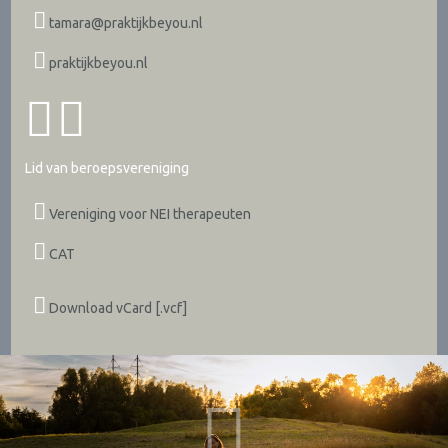
tamara@praktijkbeyou.nl
praktijkbeyou.nl
Lid van beroepsvereniging
Vereniging voor NEI therapeuten
CAT
Download vCard [.vcf]