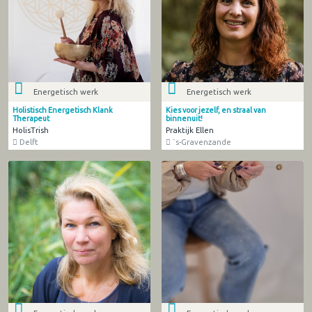
Energetisch werk
Energetisch werk
Holistisch Energetisch Klank
Kies voor jezelf, en straal van
Therapeut
binnenuit!
HolisTrish
Praktijk Ellen
Delft
`s-Gravenzande