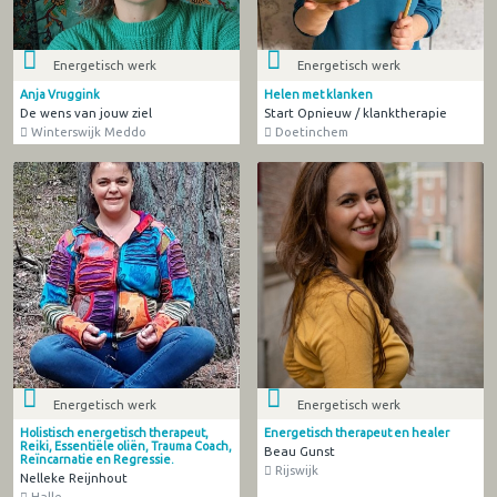
Energetisch werk
Energetisch werk
Anja Vruggink
Helen met klanken
De wens van jouw ziel
Start Opnieuw / klanktherapie
Winterswijk Meddo
Doetinchem
Energetisch werk
Energetisch werk
Holistisch energetisch therapeut,
Energetisch therapeut en healer
Reiki, Essentiële oliën, Trauma Coach,
Beau Gunst
Reïncarnatie en Regressie.
Rijswijk
Nelleke Reijnhout
Halle