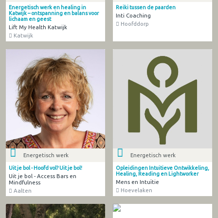
Energetisch werk en healing in
Reiki tussen de paarden
Katwijk – ontspanning en balans voor
Inti Coaching
lichaam en geest
Hoofddorp
Lift My Health Katwijk
Katwijk
Energetisch werk
Energetisch werk
Uit je bol - Hoofd vol? Uit je bol!
Opleidingen Intuitieve Ontwikkeling,
Healing, Reading en Lightworker
Uit je bol - Access Bars en
Mens en Intuïtie
Mindfulness
Hoevelaken
Aalten