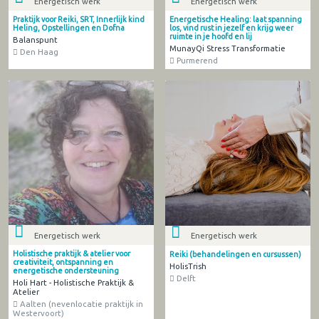
Energetisch werk
Energetisch werk
Praktijk voor Reiki, SRT, Innerlijk kind
Energetische Healing: laat spanning
Heling, Opstellingen en Dofna
los, vind rust in jezelf en krijg weer
ruimte in je hoofd en lij
Balanspunt
MunayQi Stress Transformatie
Den Haag
Purmerend
Energetisch werk
Energetisch werk
Holistische praktijk & atelier voor
Reiki (behandelingen en cursussen)
creativiteit, ontspanning en
HolisTrish
energetische ondersteuning
Delft
Holi Hart - Holistische Praktijk &
Atelier
Aalten (nevenlocatie praktijk in
Westervoort)