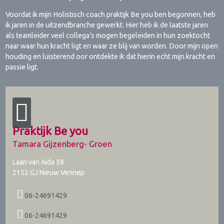
Voordat ik mijn Holistisch coach praktijk Be you ben begonnen, heb
ik jaren in de uitzendbranche gewerkt. Hier heb ik de laatste jaren
als teamleider veel collega’s mogen begeleiden in hun zoektocht
naar waar hun kracht ligt en waar ze blij van worden. Door mijn open
houding en luisterend oor ontdekte ik dat hierin echt mijn kracht en
passie ligt.
Praktijk Be you
Tamara Gijzenberg- Groen
Laan van Aida 38
2152 GJ
Nieuw Vennep
06-24691429
06-24691429