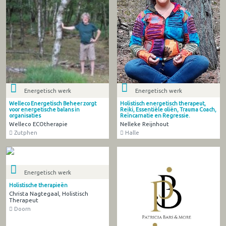
Energetisch werk
Energetisch werk
Holistisch energetisch therapeut,
Welleco Energetisch Beheer zorgt
Reiki, Essentiële oliën, Trauma Coach,
voor energetische balans in
Reïncarnatie en Regressie.
organisaties
Nelleke Reijnhout
Welleco ECOtherapie
Halle
Zutphen
Energetisch werk
Holistische therapieën
Christa Nagtegaal, Holistisch
Therapeut
Doorn