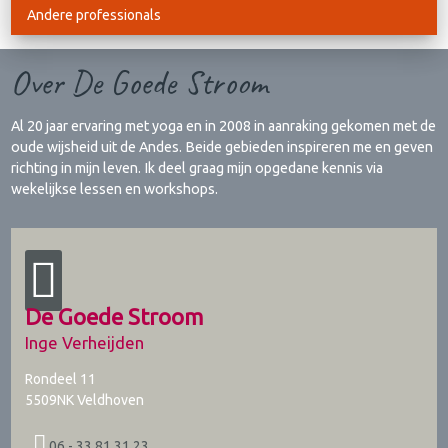
Andere professionals
Over De Goede Stroom
Al 20 jaar ervaring met yoga en in 2008 in aanraking gekomen met de
oude wijsheid uit de Andes. Beide gebieden inspireren me en geven
richting in mijn leven. Ik deel graag mijn opgedane kennis via
wekelijkse lessen en workshops.
De Goede Stroom
Inge Verheijden
Rondeel 11
5509NK
Veldhoven
06 - 33 81 31 23