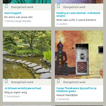
Energetisch werk
Energetisch werk
Anja Vruggink
Healing en soul retrieval - indivduele
sessies
De wens van jouw ziel
Vorm aan Licht / Laura Karsters
Winterswijk Meddo
Leiden
Energetisch werk
Energetisch werk
Je lichaam vertelt jouw verhaal
Cursus Thuiskomen bij jezelf en je
Intuïtieve gaven
Volg je eigen weg
Vanuit Hart&Ziel
Groningen
Oirschot