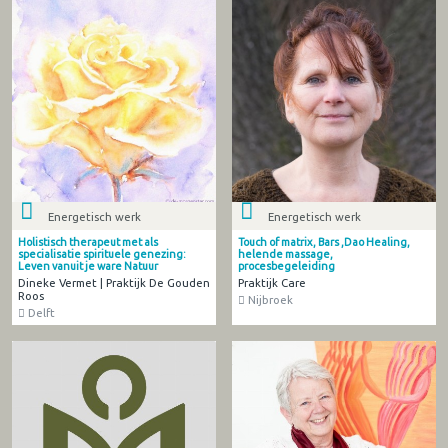
Energetisch werk
Energetisch werk
Holistisch therapeut met als
Touch of matrix, Bars ,Dao Healing,
specialisatie spirituele genezing:
helende massage,
Leven vanuit je ware Natuur
procesbegeleiding
Dineke Vermet | Praktijk De Gouden
Praktijk Care
Roos
Nijbroek
Delft