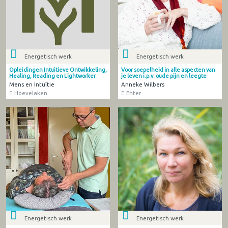
Energetisch werk
Energetisch werk
Opleidingen Intuitieve Ontwikkeling,
Voor soepelheid in alle aspecten van
Healing, Reading en Lightworker
je leven i.p.v. oude pijn en leegte
Mens en Intuïtie
Anneke Wilbers
Hoevelaken
Enter
Energetisch werk
Energetisch werk