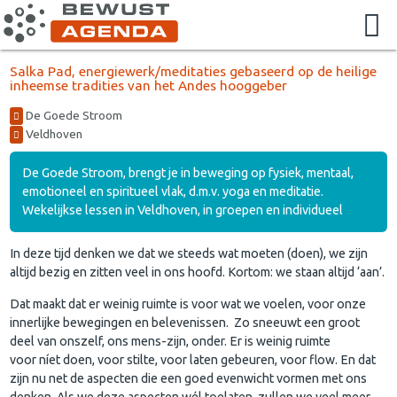
Salka Pad, energiewerk/meditaties gebaseerd op de heilige
inheemse tradities van het Andes hooggeber
De Goede Stroom
Veldhoven
De Goede Stroom, brengt je in beweging op fysiek, mentaal,
emotioneel en spiritueel vlak, d.m.v. yoga en meditatie.
Wekelijkse lessen in Veldhoven, in groepen en individueel
In deze tijd denken we dat we steeds wat moeten (doen), we zijn
altijd bezig en zitten veel in ons hoofd. Kortom: we staan altijd ‘aan’.
Dat maakt dat er weinig ruimte is voor wat we voelen, voor onze
innerlijke bewegingen en belevenissen. Zo sneeuwt een groot
deel van onszelf, ons mens-zijn, onder. Er is weinig ruimte
voor níet doen, voor stilte, voor laten gebeuren, voor flow. En dat
zijn nu net de aspecten die een goed evenwicht vormen met ons
denken. Als we deze aspecten wél toelaten, zullen we veel meer