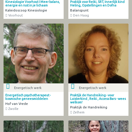
Kinesiologie Voorhout I Meer balans,
Praktijk voor Reiki, SRT, Innerlijk kind
energie en rust in je lichaam
Heling, Opstellingen en Dofna
Kaleidoscoop Kinesiologie
Balanspunt
Voorhout
Den Haag
Energetisch werk
Energetisch werk
Energetisch psychotherapeut -
Praktijk de Handreiking - voor
kosmische geneesmiddelen
Luisterkind , Reiki , Access Bars - wees
welkom!
Hof van Vrede
Praktijk de Handreiking
Zwolle
Zelhem