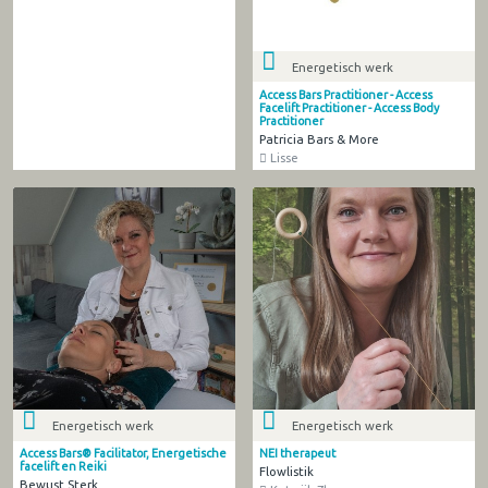
Energetisch werk
Access Bars Practitioner - Access
Facelift Practitioner - Access Body
Practitioner
Patricia Bars & More
Lisse
Energetisch werk
Energetisch werk
Access Bars® Facilitator, Energetische
NEI therapeut
facelift en Reiki
Flowlistik
Bewust Sterk