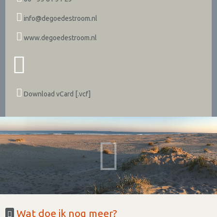
info@degoedestroom.nl
www.degoedestroom.nl
Download vCard [.vcf]
Wat doe ik nog meer?