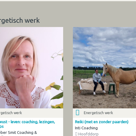
rgetisch werk
getisch werk
Energetisch werk
wust - leven: coaching, lezingen,
Reiki (met en zonder paarden)
ps
Inti Coaching
ber Smit Coaching &
Hoofddorp