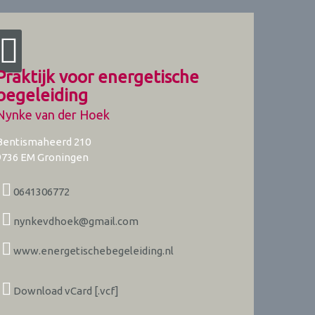
Praktijk voor energetische
begeleiding
Nynke van der Hoek
Bentismaheerd 210
9736 EM
Groningen
0641306772
nynkevdhoek@gmail.com
www.energetischebegeleiding.nl
Download vCard [.vcf]