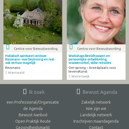
Centra voor Bewustwording
Centra voor Bewustwording
Holistisch spiritueel centrum
Workshops Beeldhouwen en
Rezonans - voor bezinning en rust -
persoonlijke ontwikkeling,
ook verhuur mogelijk
vrouwencirkel, stilte retraites
Rezonans
Oer-sprong ~ broedplaats voor
levensKunst
Warnsveld
Winterswijk
Ik zoek
Bewust Agenda
een Professional/Organisatie
Zakelijk netwerk
de Agenda
Wie zijn we
Bewust Aanbod
Landelijk netwerk
Open Praktijk Route
Inschrijven maandagenda
Gezondheidsmarkt
Contact