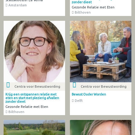
zonder dieet
Amsterdam
Gezonde Relatie met Eten
Bilthoven
Centra voor Bewustwording
Centra voor Bewustwording
Krijg een ontspannen relatie met
Bewust Ouder Worden
eten en start met plezierig afvallen
Delft
zonder dieet
Gezonde Relatie met Eten
Bilthoven