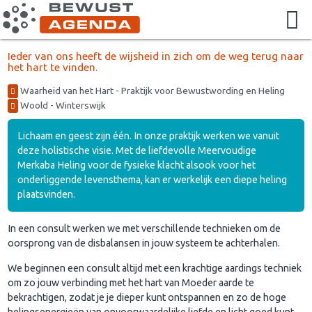
Ieder van ons heeft de wijsheid in zich om de weg terug naar
het hart te vinden.
Waarheid van het Hart - Praktijk voor Bewustwording en Heling
Woold - Winterswijk
Lichaam en geest zijn één. In onze praktijk werken we vanuit
deze holistische visie. Met de liefdevolle Meervoudige
Merkaba Heling voor de fysieke klacht alsook voor het
onderliggende levensthema, kan er werkelijk een diepe heling
plaatsvinden.
In een consult werken we met verschillende technieken om de
oorsprong van de disbalansen in jouw systeem te achterhalen.
We beginnen een consult altijd met een krachtige aardings techniek
om zo jouw verbinding met het hart van Moeder aarde te
bekrachtigen, zodat je je dieper kunt ontspannen en zo de hoge
helingsenergieën van onvoorwaardelijke liefde en licht goed kunt