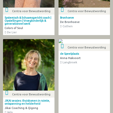
Centra voor Bewustwording
Centra voor Bewustwording
Systemisch & lichaamsgericht coach |
Bronhoeve
Opstellingen | Vroegkinderlijk &
De Bronhoeve
generationeel werk
Cothen
Colors of Soul
De Lier
Centra voor Bewustwording
de Speelplaats
Anna Hakvoort
Langbroek
Centra voor Bewustwording
JIKAI sessies: thuiskomen in ruimte,
ontspanning en helderheid
Jikai Coaching & Qigong
Velp