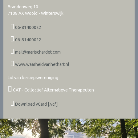
Brandenweg 10
7108 AX
Woold - Winterswijk
06-81400022
06-81400022
mail@marischardet.com
www.waarheidvanhethart.nl
Lid van beroepsvereniging
CAT - Collectief Alternatieve Therapeuten
Download vCard [.vcf]