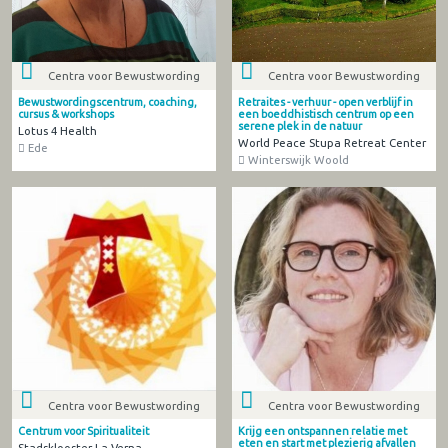
Centra voor Bewustwording
Centra voor Bewustwording
Bewustwordingscentrum, coaching,
Retraites - verhuur - open verblijf in
cursus & workshops
een boeddhistisch centrum op een
serene plek in de natuur
Lotus 4 Health
World Peace Stupa Retreat Center
Ede
Winterswijk Woold
Centra voor Bewustwording
Centra voor Bewustwording
Centrum voor Spiritualiteit
Krijg een ontspannen relatie met
eten en start met plezierig afvallen
Stadsklooster La Verna