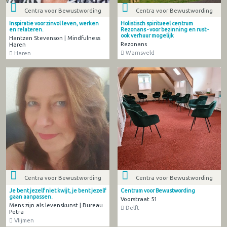
Centra voor Bewustwording
Centra voor Bewustwording
Inspiratie voor zinvol leven, werken
Holistisch spiritueel centrum
en relateren.
Rezonans - voor bezinning en rust -
ook verhuur mogelijk
Hantzen Stevenson | Mindfulness
Rezonans
Haren
Warnsveld
Haren
Centra voor Bewustwording
Centra voor Bewustwording
Je bent jezelf niet kwijt, je bent jezelf
Centrum voor Bewustwording
gaan aanpassen.
Voorstraat 51
Mens zijn als levenskunst | Bureau
Delft
Petra
Vlijmen