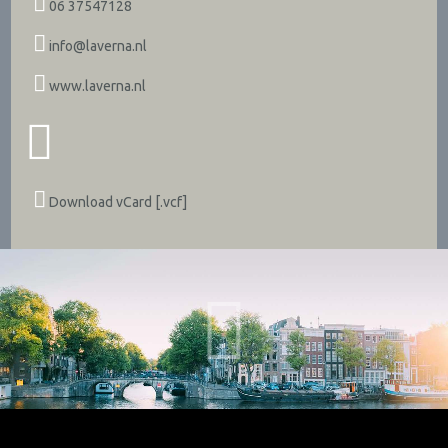
06 37547128
info@laverna.nl
www.laverna.nl
Download vCard [.vcf]