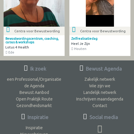
Centra voor Bewustwording
Centra voor Bewustwording
Bewustwordingscentrum, coaching,
Zelfrealisatiedag
cursus & workshops
Heel Je Zijn
Lotus 4 Health
Houten
Ede
Ik zoek
Bewust Agenda
een Professional/Organisatie
Zakelijk netwerk
de Agenda
Wie zijn we
Bewust Aanbod
Landelijk netwerk
Open Praktijk Route
Inschrijven maandagenda
Gezondheidsmarkt
Contact
Inspiratie
Social media
Inspiratie