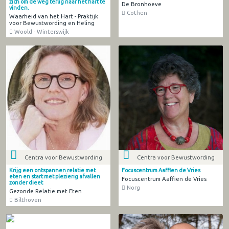
zich om de weg terug naar het hart te
De Bronhoeve
vinden.
Cothen
Waarheid van het Hart - Praktijk
voor Bewustwording en Heling
Woold - Winterswijk
Centra voor Bewustwording
Centra voor Bewustwording
Krijg een ontspannen relatie met
Focuscentrum Aaffien de Vries
eten en start met plezierig afvallen
Focuscentrum Aaffien de Vries
zonder dieet
Norg
Gezonde Relatie met Eten
Bilthoven