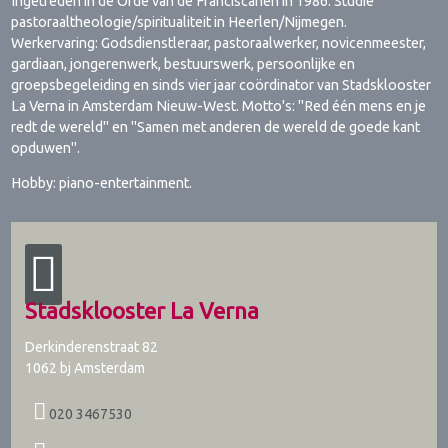
Ingetreden in de Orde van de Franciscanen in 1986. Studie
pastoraaltheologie/spiritualiteit in Heerlen/Nijmegen.
Werkervaring: Godsdienstleraar, pastoraalwerker, novicenmeester,
gardiaan, jongerenwerk, bestuurswerk, persoonlijke en
groepsbegeleiding en sinds vier jaar coördinator van Stadsklooster
La Verna in Amsterdam Nieuw-West. Motto's: "Red één mens en je
redt de wereld" en "Samen met anderen de wereld de goede kant
opduwen".
Hobby: piano-entertainment.
Stadsklooster La Verna
Derkinderenstraat 82
1062 bj
Amsterdam
020 3467530