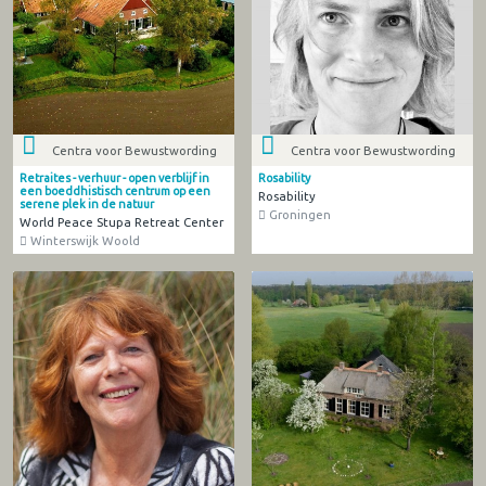
Centra voor Bewustwording
Centra voor Bewustwording
Retraites - verhuur - open verblijf in
Rosability
een boeddhistisch centrum op een
Rosability
serene plek in de natuur
Groningen
World Peace Stupa Retreat Center
Winterswijk Woold