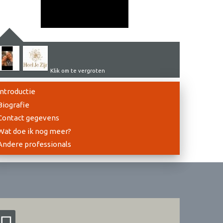
Klik om te vergroten
Introductie
Biografie
Contact gegevens
Wat doe ik nog meer?
Andere professionals