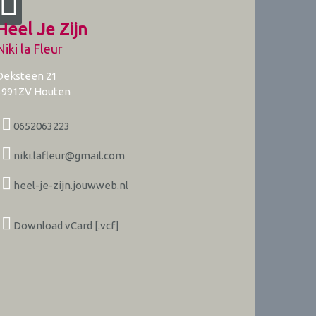
Heel Je Zijn
Niki la Fleur
Deksteen 21
3991ZV
Houten
0652063223
niki.lafleur@gmail.com
heel-je-zijn.jouwweb.nl
Download vCard [.vcf]