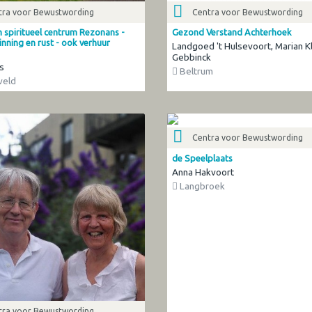
tra voor Bewustwording
Centra voor Bewustwording
h spiritueel centrum Rezonans -
Gezond Verstand Achterhoek
nning en rust - ook verhuur
Landgoed 't Hulsevoort, Marian K
Gebbinck
s
Beltrum
veld
Centra voor Bewustwording
de Speelplaats
Anna Hakvoort
Langbroek
tra voor Bewustwording