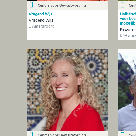
Centra voor Bewustwording
Cen
Vragend Wijs
Holistisc
voor bezi
Vragend Wijs
mogelijk
Amersfoort
Rezonan
Warns
Centra voor Bewustwording
Cen