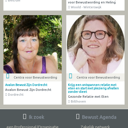
Beltrum
voor Bewustwording en Heling
Woold - Winterswijk
Centra voor Bewustwording
Centra voor Bewustwording
Avalon Bewust Zijn Dordrecht
Krijg een ontspannen relatie met
eten en start met plezierig afvallen
Avalon Bewust Zijn Dordrecht
zonder dieet
Dordrecht
Gezonde Relatie met Eten
Bilthoven
Ik zoek
Bewust Agenda
een Professional/Organisatie
Zakelijk netwerk