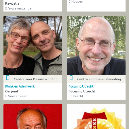
Houten
Ravitatie
's-gravenzande
Centra voor Bewustwording
Centra voor Bewustwording
Klank en Ademwerk
Focusing Utrecht
Oerpunt
Focusing Utrecht
Vriezenveen
Utrecht