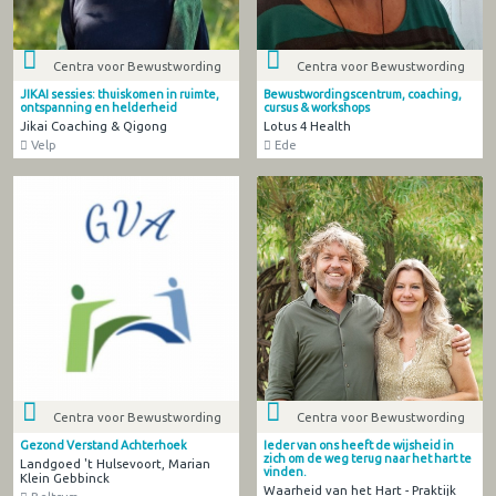
Centra voor Bewustwording
Centra voor Bewustwording
JIKAI sessies: thuiskomen in ruimte,
Bewustwordingscentrum, coaching,
ontspanning en helderheid
cursus & workshops
Jikai Coaching & Qigong
Lotus 4 Health
Velp
Ede
Centra voor Bewustwording
Centra voor Bewustwording
Gezond Verstand Achterhoek
Ieder van ons heeft de wijsheid in
zich om de weg terug naar het hart te
Landgoed 't Hulsevoort, Marian
vinden.
Klein Gebbinck
Waarheid van het Hart - Praktijk