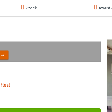
Ik zoek...
Bewust 
N →
fles!