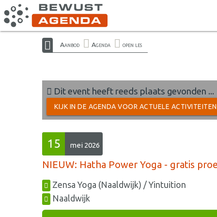
Aanbod
Agenda
open les
Dit event heeft reeds plaats gevonden ...
KIJK IN DE AGENDA VOOR ACTUELE ACTIVITEITE
15
mei 2026
NIEUW: Hatha Power Yoga - gratis proe
Zensa Yoga (Naaldwijk) / Yintuition
Naaldwijk