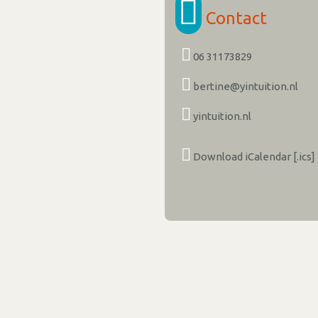
Contact
06 31173829
bertine@yintuition.nl
yintuition.nl
Download iCalendar [.ics]