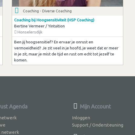
Coaching - Diverse Coaching
Coaching bij Hoogsensitiviteit (HSP Coaching)
Bertine Vermeer / Yintuition
Honselersdijk
Ben jij hoogsensitief? En ervaar je onrust en
vermoeidheid? Je zit veel in je hoofd, je weet dat er meer
in je zit, maar je mist de tijd en rust om echt tot jezelf te
komen.
ust Agenda
Mijn Account
 netwerk
Inloggen
 we
Support / Ondersteuning
k netwerk