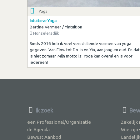
Yoga
Intuïtieve Yoga
Bertine Vermeer / Yintuition
Honselersdijk
Sinds 2016 heb ik veel verschillende vormen van yoga
gegeven. Van Flow tot Do-In en Yin, aan jong en oud. En dat
is niet zomaar. Mijn motto is: Yoga kan overal en is voor
iedereen!
Ik zoek
Bew
een Professional/Organisatie
Zakelijk
de Agenda
Wie zijn
Bewust Aanbod
Landelij