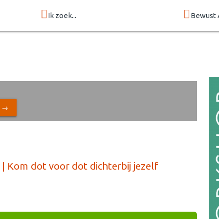
Ik zoek...
Bewust 
N →
 Kom dot voor dot dichterbij jezelf