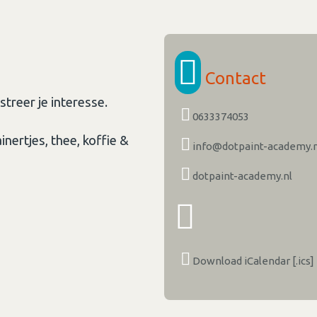
Contact
treer je interesse.
0633374053
nertjes, thee, koffie &
info@dotpaint-academy.n
dotpaint-academy.nl
Download iCalendar [.ics]