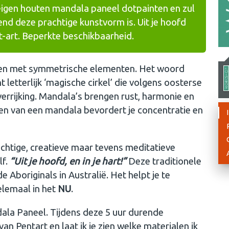
 eigen houten mandala paneel dotpainten en zul
nd deze prachtige kunstvorm is. Uit je hoofd
ot-art. Beperkte beschikbaarheid.
uren met symmetrische elementen. Het woord
 letterlijk ‘magische cirkel’ die volgens oosterse
 verrijking. Mandala’s brengen rust, harmonie en
ten van een mandala bevordert je concentratie en
achtige, creatieve maar tevens meditatieve
lf.
“Uit je hoofd, en in je hart!”
Deze traditionele
e Aboriginals in Australië. Het helpt je te
elemaal in het
NU
.
dala Paneel. Tijdens deze 5 uur durende
n Pentart en laat ik je zien welke materialen ik