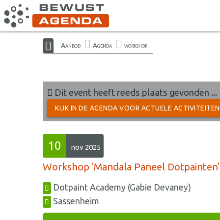
Aanbod
Agenda
workshop
Dit event heeft reeds plaats gevonden ...
KIJK IN DE AGENDA VOOR ACTUELE ACTIVITEITE
10
nov 2025
Workshop 'Mandala Paneel Dotpainten' |
Dotpaint Academy (Gabie Devaney)
Sassenheim