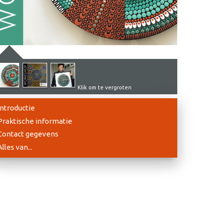
Klik om te vergroten
Introductie
Praktische informatie
Contact gegevens
Alles van...