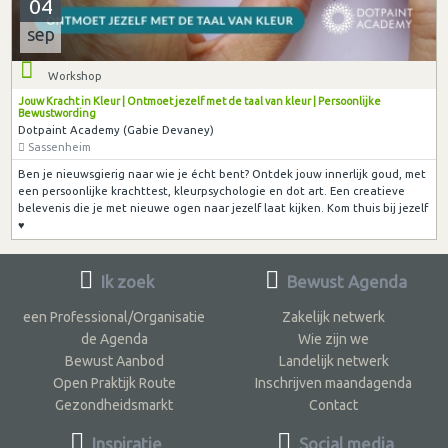
04
sep
Workshop
Jouw Kracht in Kleur | Ontmoet jezelf met de taal van kleur | Persoonlijke
Bewustwording
Dotpaint Academy (Gabie Devaney)
Sassenheim
Ben je nieuwsgierig naar wie je écht bent? Ontdek jouw innerlijk goud, met
een persoonlijke krachttest, kleurpsychologie en dot art. Een creatieve
belevenis die je met nieuwe ogen naar jezelf laat kijken. Kom thuis bij jezelf
♥︎
Ik zoek
Bewust Agenda
een Professional/Organisatie
Zakelijk netwerk
de Agenda
Wie zijn we
Bewust Aanbod
Landelijk netwerk
Open Praktijk Route
Inschrijven maandagenda
Gezondheidsmarkt
Contact
Inspiratie
Social media