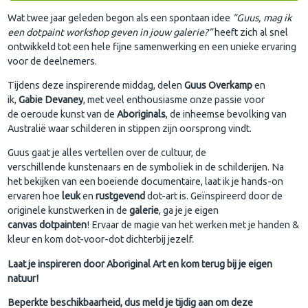
Wat twee jaar geleden begon als een spontaan idee
“Guus, mag ik
een dotpaint workshop geven in jouw galerie?”
heeft zich al snel
ontwikkeld tot een hele fijne samenwerking en een unieke ervaring
voor de deelnemers.
Tijdens deze inspirerende middag, delen
Guus Overkamp
en
ik,
Gabie Devaney
, met veel enthousiasme onze passie voor
de oeroude kunst van de
Aboriginals
, de inheemse bevolking van
Australië waar schilderen in stippen zijn oorsprong vindt.
Guus gaat je alles vertellen over de cultuur, de
verschillende kunstenaars en de symboliek in de schilderijen. Na
het bekijken van een boeiende documentaire, laat ik je hands-on
ervaren hoe
leuk
en
rustgevend
dot-art is. Geïnspireerd door de
originele kunstwerken in de
galerie
, ga je je eigen
canvas
dotpainten
! Ervaar de magie van het werken met je handen &
kleur en kom dot-voor-dot dichterbij jezelf.
Laat je inspireren door Aboriginal Art en kom terug bij je eigen
natuur!
Beperkte beschikbaarheid, dus meld je tijdig aan om deze