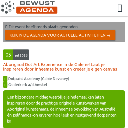
Dit event heeft reeds plaats gevonden ...
KIJK IN DE AGENDA VOOR ACTUELE ACTIVITEITEN →
05
jul 2026
Aboriginal Dot Art Experience in de Galerie! Laat je
inspireren door inheemse kunst en creëer je eigen canvas
Dotpaint Academy (Gabie Devaney)
Ouderkerk a/d Amstel
Een bijzondere middag waarbij je je helemaal kan laten
inspireren door de prachtige originele kunstwerken van
Aboriginal kunstenaars, de inheemse bevolking van Australië
én zelf hands-on ervaren hoe leuk en rustgevend dotpainten
is!