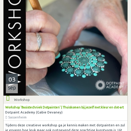
03
sep
Workshop
Workshop 'Basistechniek Dotpainten' | Thuiskomen bij jezelf met kleur en dot-art
Dotpaint Academy (Gabie Devaney)
Sassenheim
Tijdens deze creatieve workshop ga je kennis maken met dotpainten en zul
je ervaren hoe leuk maar ook rustgevend deze prachtige kunstvorm is. Uit