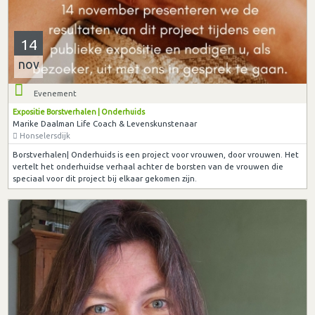
14
nov
Evenement
Expositie Borstverhalen | Onderhuids
Marike Daalman Life Coach & Levenskunstenaar
Honselersdijk
Borstverhalen| Onderhuids is een project voor vrouwen, door vrouwen. Het
vertelt het onderhuidse verhaal achter de borsten van de vrouwen die
speciaal voor dit project bij elkaar gekomen zijn.