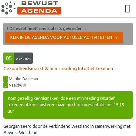
Dit event heeft reeds plaats gevonden ...
KIJK IN DE AGENDA VOOR ACTUELE ACTIVITEITEN →
05
okt 2025
Gezondheidsmarkt & mini-reading Intuïtief tekenen
Marike Daalman
Naaldwijk
Kom gezellig kennismaken, doe een minireading intuïtief
tekenen of kom luisteren naar mijn boekpresentatie om 15.15
uur
Georganiseerd door de Verbindend Westland in samenwerking met
Bewust Westland