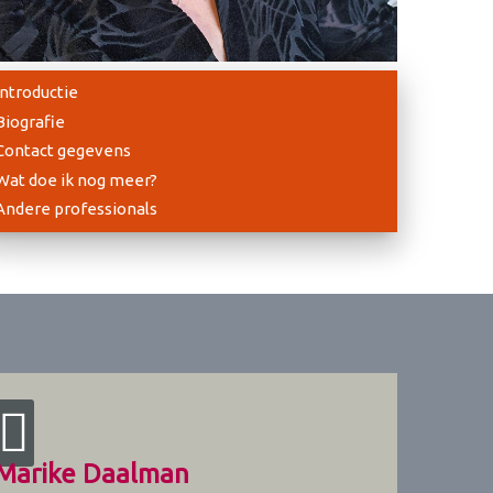
Introductie
Biografie
Contact gegevens
Wat doe ik nog meer?
Andere professionals
Marike Daalman