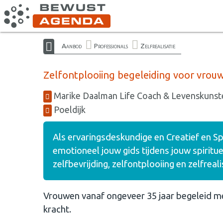
Aanbod
Professionals
Zelfrealisatie
Zelfontplooiing begeleiding voor vrouw
Marike Daalman Life Coach & Levenskunst
Poeldijk
Als ervaringsdeskundige en Creatief en Spi
emotioneel jouw gids tijdens jouw spiritu
zelfbevrijding, zelfontplooiing en zelfreali
Vrouwen vanaf ongeveer 35 jaar begeleid met 
kracht.