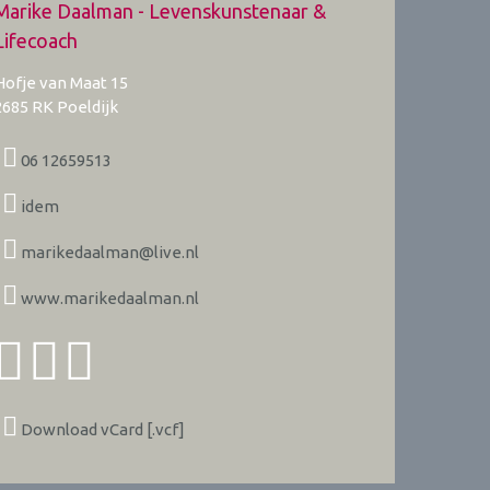
Marike Daalman - Levenskunstenaar &
Lifecoach
Hofje van Maat 15
2685 RK
Poeldijk
06 12659513
idem
marikedaalman@live.nl
www.marikedaalman.nl
Download vCard [.vcf]