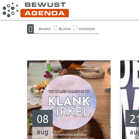
Aanbod
Agenda
evenement
08
2
aug
au