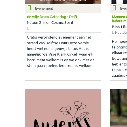
Evenement
Eve
de vrije Drum Gathering - Delft
Mannen C
iedere m
Natuur Zijn en Cosmic Spirit
Bliss Li
Naaldw
Gratis verbindend evenement aan het
He mooie
strand van Delftse Hout Deze versie
te ontm
heeft wel een eigenwijs tintje. Het is
elkaar te
namelijk "de Vrije Klank Cirkel" waar elk
bewegen?
instrument welkom is en we ook met de
heb er z
stem gaan spelen. Iedereen is welkom.
te pakken
zaadjes 