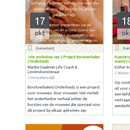
17
1
okt
ok
Evenement
Eve
1ste workshop van 2 Project Borstverhalen
Koestero
| Onderhuids
mama’s i
Marike Daalman Life Coach &
Esther E
Levenskunstenaar
Almen
Honselersdijk
Op zonda
Borstverhalen| Onderhuids is een project
uit voor
voor vrouwen, door vrouwen. Het vertelt
een lief
het onderhuidse verhaal achter de
vertrage
borsten van de vrouwen die speciaal voor
aandacht
dit project bij elkaar gekomen zijn.