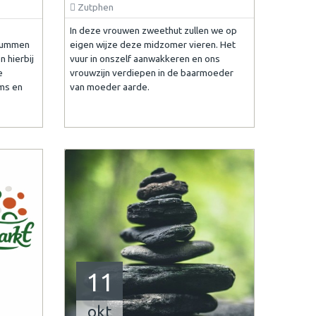
Zutphen
In deze vrouwen zweethut zullen we op
eigen wijze deze midzomer vieren. Het
drummen
vuur in onszelf aanwakkeren en ons
 hierbij
vrouwzijn verdiepen in de baarmoeder
e
van moeder aarde.
ms en
11
okt