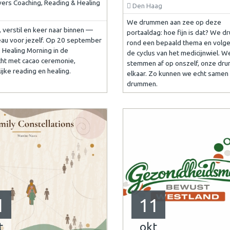
vers Coaching, Reading & Healing
Den Haag
We drummen aan zee op deze
 verstil en keer naar binnen —
portaaldag: hoe fijn is dat? We 
au voor jezelf. Op 20 september
rond een bepaald thema en volgen
: Healing Morning in de
de cyclus van het medicijnwiel. W
cht met cacao ceremonie,
stemmen af op onszelf, onze dru
ijke reading en healing.
elkaar. Zo kunnen we echt samen
drummen.
1
11
t
okt