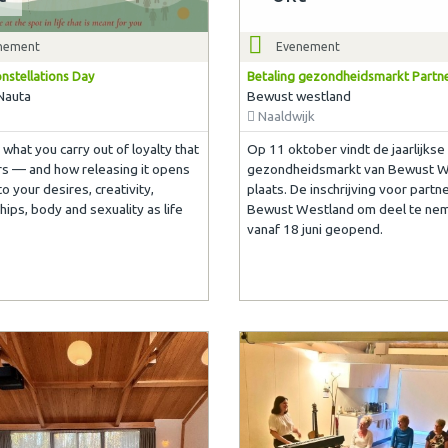
nement
Evenement
nstellations Day
Betaling gezondheidsmarkt Partn
Nauta
Bewust westland
Naaldwijk
what you carry out of loyalty that
Op 11 oktober vindt de jaarlijkse
urs — and how releasing it opens
gezondheidsmarkt van Bewust W
o your desires, creativity,
plaats. De inschrijving voor partn
hips, body and sexuality as life
Bewust Westland om deel te nem
vanaf 18 juni geopend.