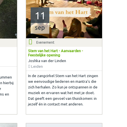
11
sep
Evenement
Stem van het Hart - Aanvaarden -
Feestelijke opening
Joshka van der Linden
Leiden
In de zangcirkel Stem van het Hart zingen
drummen
we eenvoudige liederen en mantra’s die
 hierbij
zich herhalen. Zo kun je ontspannen in de
e
muziek en ervaren wat het met je doet.
ms en
Dat geeft een gevoel van thuiskomen: in
jezelf én in contact met anderen.