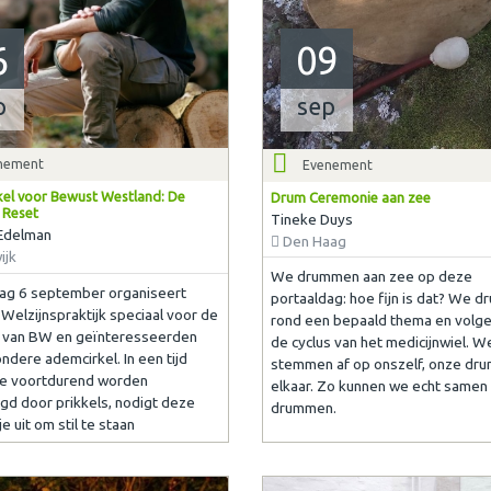
6
09
p
sep
nement
Evenement
el voor Bewust Westland: De
Drum Ceremonie aan zee
e Reset
Tineke Duys
Edelman
Den Haag
ijk
We drummen aan zee op deze
ag 6 september organiseert
portaaldag: hoe fijn is dat? We 
Welzijnspraktijk speciaal voor de
rond een bepaald thema en volgen
s van BW en geïnteresseerden
de cyclus van het medicijnwiel. W
ndere ademcirkel. In een tijd
stemmen af op onszelf, onze dru
we voortdurend worden
elkaar. Zo kunnen we echt samen
gd door prikkels, nodigt deze
drummen.
e uit om stil te staan