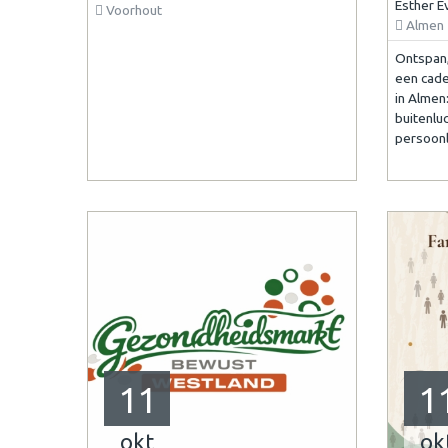
Esther E
Voorhout
Almen
Ontspan,
een cade
in Almen
buitenlu
persoonl
11
1
okt
ok