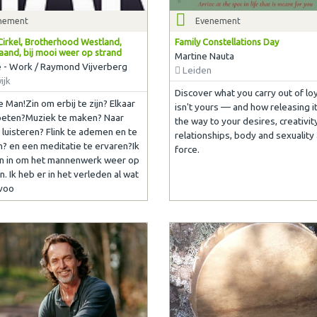
nement
Evenement
irkel, Brotherhood Westland,
Family Constellations Day
aand, bij mooi weer op strand
Martine Nauta
fe - Work / Raymond Vijverberg
Leiden
ijk
Discover what you carry out of loy
 Man!Zin om erbij te zijn? Elkaar
isn't yours — and how releasing i
oeten?Muziek te maken? Naar
the way to your desires, creativity
 luisteren? Flink te ademen en te
relationships, body and sexuality 
 en een meditatie te ervaren?Ik
force.
in in om het mannenwerk weer op
. Ik heb er in het verleden al wat
voo