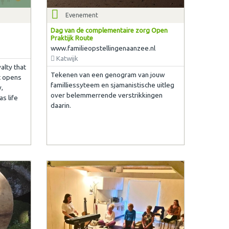
Evenement
Dag van de complementaire zorg Open
Praktijk Route
www.familieopstellingenaanzee.nl
Katwijk
alty that
Tekenen van een genogram van jouw
t opens
familliessyteem en sjamanistische uitleg
,
over belemmerrende verstrikkingen
as life
daarin.