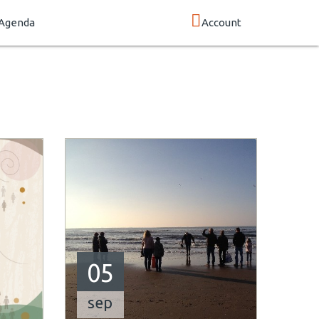
Agenda
Account
05
sep