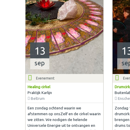
13
1
sep
se
Evenement
Eve
Healing cirkel
Drumcirk
Praktijk Karlijn
Buitenla
Beltrum
Ensch
Een zondag ochtend waarin we
Zondag 1
afstemmen op onsZelf en de cirkel waarin
drumcirke
we zitten. We nodigen de helende
brengen 
Universele Energie uit te ontvangen en
drums to