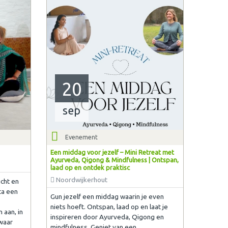
20
sep
Evenement
Een middag voor jezelf – Mini Retreat met
Ayurveda, Qigong & Mindfulness | Ontspan,
laad op en ontdek praktisc
Noordwijkerhout
cht en
ta een
Gun jezelf een middag waarin je even
niets hoeft. Ontspan, laad op en laat je
 aan, in
inspireren door Ayurveda, Qigong en
waar
mindfulness. Geniet van een