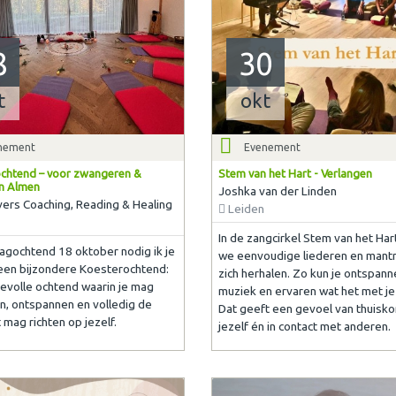
8
30
t
okt
nement
Evenement
chtend – voor zwangeren &
Stem van het Hart - Verlangen
n Almen
Joshka van der Linden
vers Coaching, Reading & Healing
Leiden
In de zangcirkel Stem van het Har
gochtend 18 oktober nodig ik je
we eenvoudige liederen en mantr
 een bijzondere Koesterochtend:
zich herhalen. Zo kun je ontspann
devolle ochtend waarin je mag
muziek en ervaren wat het met je
n, ontspannen en volledig de
Dat geeft een gevoel van thuisko
 mag richten op jezelf.
jezelf én in contact met anderen.