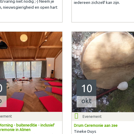
 Ervaring niet nodig ;-) Neem je
iedereen zichzelf kan zijn.
, nieuwsgierigheid en open hart
?
0
10
p
okt
nement
Evenement
orning - buiteneditie - inclusief
Drum Ceremonie aan zee
remonie in Almen
Tineke Duys