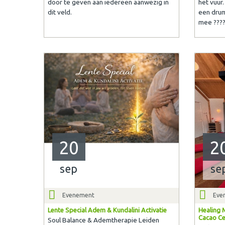
door te geven aan iedereen aanwezig in
het vuur.
dit veld.
een drum
mee ???
20
2
sep
se
Evenement
Eve
Lente Special Adem & Kundalini Activatie
Healing M
Cacao Ce
Soul Balance & Ademtherapie Leiden