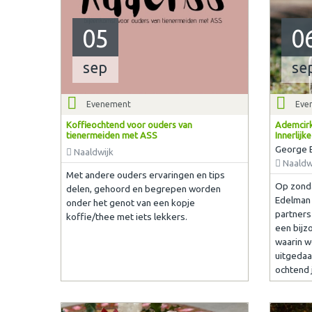
05
0
sep
se
Evenement
Eve
Koffieochtend voor ouders van
Ademcirk
tienermeiden met ASS
Innerlijk
George 
Naaldwijk
Naaldw
Met andere ouders ervaringen en tips
Op zond
delen, gehoord en begrepen worden
Edelman 
onder het genot van een kopje
partner
koffie/thee met iets lekkers.
een bijzo
waarin 
uitgedaa
ochtend j