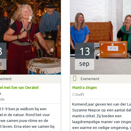
3
13
p
sep
nement
Evenement
el met Eve van Oerakel
Mantra zingen
b
Delft
ede
Komend jaar geven Ien van der Lu
3-9 ben je welkom bij een
Suzanne Niepce op een aantal da
l in de natuur. Rond het vuur
mantra cirkel. Zij bieden een
we samen jouw ritme en de
laagdrempelige manier van zingen
t leven. Erna eten we samen bij
een warme en veilige omgeving, 