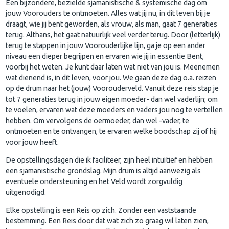
Een bijzondere, bezielde sjamanistische & systemische dag om
jouw Voorouders te ontmoeten. Alles wat jij nu, in dit leven bij je
draagt, wie jij bent geworden, als vrouw, als man, gaat 7 generaties
terug. Althans, het gaat natuurlijk veel verder terug. Door (letterlijk)
terug te stappen in jouw Voorouderlijke lijn, ga je op een ander
niveau een dieper begrijpen en ervaren wie jij in essentie Bent,
voorbij het weten. Je kunt daar laten wat niet van jou is. Meenemen
wat dienend is, in dit leven, voor jou. We gaan deze dag o.a. reizen
op de drum naar het (jouw) Voorouderveld. Vanuit deze reis stap je
tot 7 generaties terug in jouw eigen moeder- dan wel vaderlijn; om
te voelen, ervaren wat deze moeders en vaders jou nog te vertellen
hebben. Om vervolgens de oermoeder, dan wel -vader, te
ontmoeten en te ontvangen, te ervaren welke boodschap zij of hij
voor jouw heeft.
De opstellingsdagen die ik faciliteer, zijn heel intuïtief en hebben
een sjamanistische grondslag. Mijn drum is altijd aanwezig als
eventuele ondersteuning en het Veld wordt zorgvuldig
uitgenodigd.
Elke opstelling is een Reis op zich. Zonder een vaststaande
bestemming. Een Reis door dat wat zich zo graag wil laten zien,