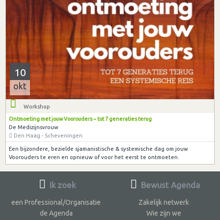
10
okt
Workshop
Ontmoeting met jouw Voorouders ~ tot 7 generaties terug
De Medizijnsvrouw
Den Haag - Scheveningen
Een bijzondere, bezielde sjamanistische & systemische dag om jouw
Voorouders te eren en opnieuw of voor het eerst te ontmoeten.
Ik zoek
Bewust Agenda
een Professional/Organisatie
Zakelijk netwerk
de Agenda
Wie zijn we