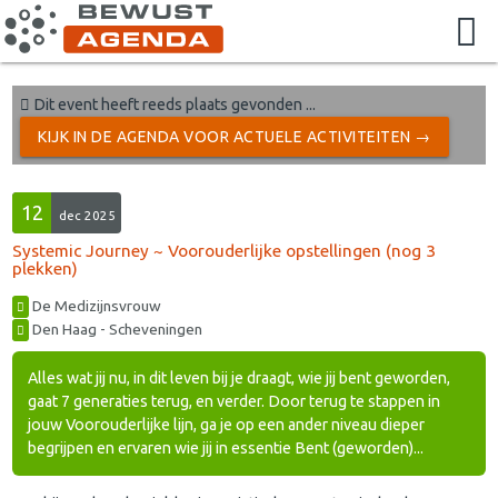
Dit event heeft reeds plaats gevonden ...
KIJK IN DE AGENDA VOOR ACTUELE ACTIVITEITEN →
12
dec 2025
Systemic Journey ~ Voorouderlijke opstellingen (nog 3
plekken)
De Medizijnsvrouw
Den Haag - Scheveningen
Alles wat jij nu, in dit leven bij je draagt, wie jij bent geworden,
gaat 7 generaties terug, en verder. Door terug te stappen in
jouw Voorouderlijke lijn, ga je op een ander niveau dieper
begrijpen en ervaren wie jij in essentie Bent (geworden)...