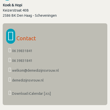
Koek & Hopi
Keizerstraat 40B
2586 BK
Den Haag - Scheveningen
Contact
06 39831841
06 39831841
welkom@demedizijnsvrouw.nl
demedizijnsvrouw.nl
Download iCalendar [.ics]