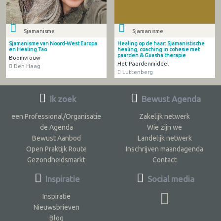
Sjamanisme
Sjamanisme
Sjamanisme van Noord-West Europa
Healing op de haar: Sjamanistische
en Healing Tao
healing, coaching in cohesie met
paarden & Guasha therapie
Boomvrouw
Het Paardenmiddel
Den Haag
Luttenberg
Ik zoek
Bewust Agenda
een Professional/Organisatie
Zakelijk netwerk
de Agenda
Wie zijn we
Bewust Aanbod
Landelijk netwerk
Open Praktijk Route
Inschrijven maandagenda
Gezondheidsmarkt
Contact
Inspiratie
Social media
Inspiratie
Nieuwsbrieven
Blog