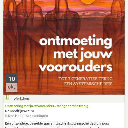
10
okt
Workshop
Ontmoeting met jouw Voorouders ~ tot 7 generaties terug
De Medizijnsvrouw
Den Haag - Scheveningen
Een bijzondere, bezielde sjamanistische & systemische dag om jouw