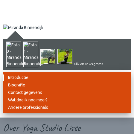
Klik om te vergroten
Introductie
Biografie
Contact gegevens
Wat doe ik nog meer?
Andere professionals
Over Yoga Studio Lisse