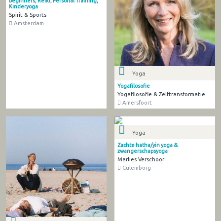
beginners, Reiki, Personal Training,
Kinderyoga
Spirit & Sports
Amsterdam
Yoga
Yogafilosofie
Yogafilosofie & Zelftransformatie
Amersfoort
Yoga
Zachte hatha/yin yoga &
zwangerschapsyoga
Marlies Verschoor
Culemborg