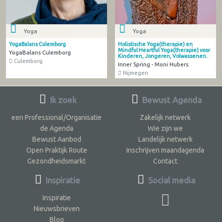
Yoga
Yoga
YogaBalans Culemborg
Holistische Yoga(therapie) en
Mindful Heartful Yoga(therapie) voor
YogaBalans Culemborg
Kinderen, Jongeren, Volwassenen.
Culemborg
Inner Spring - Moni Hubers
Nijmegen
Ik zoek
Bewust Agenda
een Professional/Organisatie
Zakelijk netwerk
de Agenda
Wie zijn we
Bewust Aanbod
Landelijk netwerk
Open Praktijk Route
Inschrijven maandagenda
Gezondheidsmarkt
Contact
Inspiratie
Social media
Inspiratie
Nieuwsbrieven
Blog