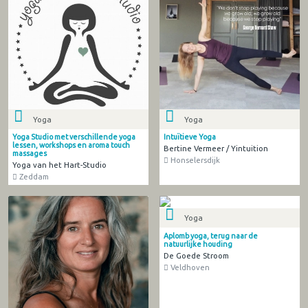
Yoga
Yoga
Yoga Studio met verschillende yoga
Intuïtieve Yoga
lessen, workshops en aroma touch
Bertine Vermeer / Yintuition
massages
Honselersdijk
Yoga van het Hart-Studio
Zeddam
Yoga
Aplomb yoga, terug naar de
natuurlijke houding
De Goede Stroom
Veldhoven