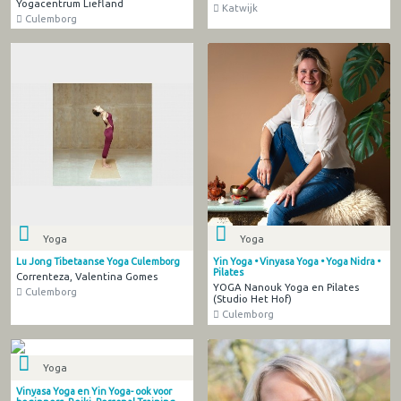
Yogacentrum Liefland
Katwijk
Culemborg
Yoga
Yoga
Lu Jong Tibetaanse Yoga Culemborg
Yin Yoga • Vinyasa Yoga • Yoga Nidra •
Pilates
Correnteza, Valentina Gomes
YOGA Nanouk Yoga en Pilates
Culemborg
(Studio Het Hof)
Culemborg
Yoga
Vinyasa Yoga en Yin Yoga- ook voor