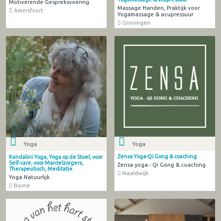
Motiverende Gespreksvoering
Massage Handen, Praktijk voor
Amersfoort
Yogamassage & acupressuur
Groningen
Yoga
Yoga
Zensa Yoga-Qi Gong & coaching
Kundalini Yoga, Yoga op de Stoel, voor
Self-care, voor Mantelzorgers,
Zensa yoga - Qi Gong & coaching
Therapeutisch, Meditatie
Naaldwijk
Yoga Natuurlijk
Borne