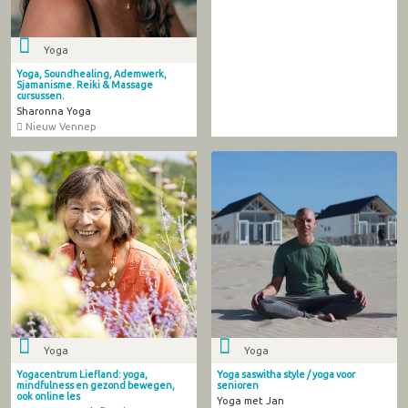
Yoga
Yoga, Soundhealing, Ademwerk,
Sjamanisme. Reiki & Massage
cursussen.
Sharonna Yoga
Nieuw Vennep
Yoga
Yoga
Yogacentrum Liefland: yoga,
Yoga saswitha style / yoga voor
mindfulness en gezond bewegen,
senioren
ook online les
Yoga met Jan