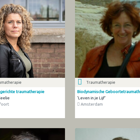
umatherapie
Traumatherapie
gerichte traumatherapie
Biodynamische Geboortetraumath
Ceelie
'Leven in je Lijf'
oort
Amsterdam