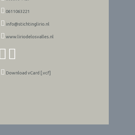
0611063221
info@stichtinglirio.nl
www.liriodelosvalles.nl
Download vCard [.vcf]