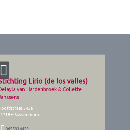
Stichting Lirio (de los valles)
Delayla van Hardenbroek & Collette
Janssens
Hoofdstraat 345a
2171BH
Sassenheim
0655934429