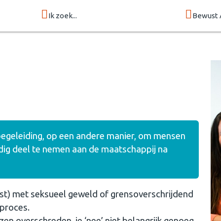
Ik zoek...
Bewust 
e begeleiding, op een andere manier, om mensen
dig deel te nemen aan de maatschappij na
st) met seksueel geweld of grensoverschrijdend
 proces.
zen overschreden, je ‘nee’ niet belangrijk genoeg