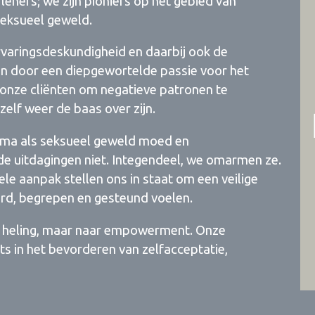
rleners; we zijn pioniers op het gebied van
eksueel geweld.
rvaringsdeskundigheid en daarbij ook de
ven door een diepgewortelde passie voor het
t onze cliënten om negatieve patronen te
zelf weer de baas over zijn.
hema als seksueel geweld moed en
de uitdagingen niet. Integendeel, we omarmen ze.
e aanpak stellen ons in staat om een veilige
ord, begrepen en gesteund voelen.
naar heling, maar naar empowerment. Onze
s in het bevorderen van zelfacceptatie,