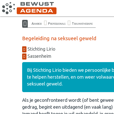
Aanbod
Professionals
Traumatherapie
Begeleiding na seksueel geweld
Stichting Lirio
Sassenheim
Bij Stichting Lirio bieden we persoonlijk
te helpen herstellen, en om weer volwaar
seksueel geweld.
Als je geconfronteerd wordt (of bent gewee
gedrag, begint een uitdagend (en vaak lang)
Iemand heeft tegen je wil gehandeld, je gren