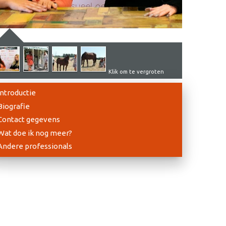
Klik om te vergroten
Introductie
Biografie
Contact gegevens
Wat doe ik nog meer?
Andere professionals