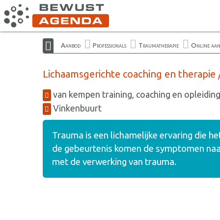
Aanbod
Professionals
Traumatherapie
Online aa
Lichaamsgerichte coaching en therapie 
van kempen training, coaching en opleidin
Vinkenbuurt
Trauma is een lichamelijke ervaring die h
de gebeurtenis komen de symptomen naar
met de verwerking van trauma.