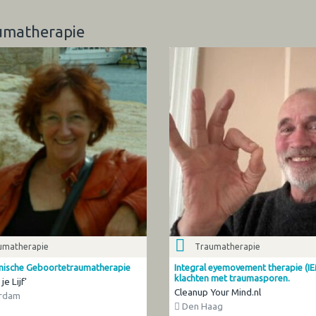
aumatherapie
umatherapie
Traumatherapie
ische Geboortetraumatherapie
Integral eyemovement therapie (I
klachten met traumasporen.
je Lijf'
Cleanup Your Mind.nl
rdam
Den Haag