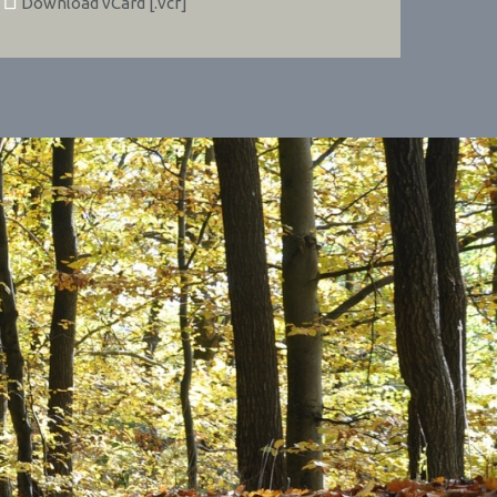
Download vCard [.vcf]