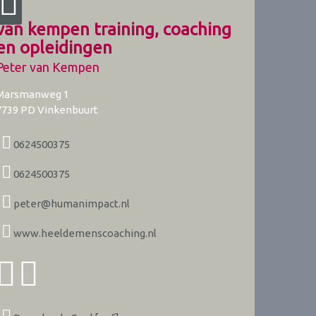
van kempen training, coaching
en opleidingen
Peter van Kempen
Marsmanweg 1
7739 PD
Vinkenbuurt
0624500375
0624500375
peter@humanimpact.nl
www.heeldemenscoaching.nl