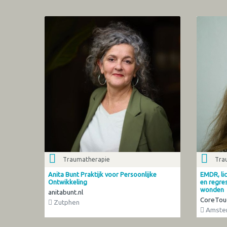
Traumatherapie
Tra
Anita Bunt Praktijk voor Persoonlijke
EMDR, li
Ontwikkeling
en regres
wonden
anitabunt.nl
CoreTou
Zutphen
Amste