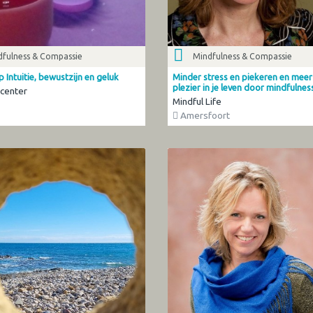
dfulness & Compassie
Mindfulness & Compassie
Intuitie, bewustzijn en geluk
Minder stress en piekeren en meer
plezier in je leven door mindfulnes
center
Mindful Life
Amersfoort