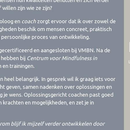
nsen hun kwaliteiten benutten en zich verder
willen zijn wie ze zijn?
holoog en
coach
zorgt ervoor dat ik over zowel de
digheden beschik om mensen concreet, praktisch
persoonlijke proces van ontwikkeling.
 gecertificeerd en aangesloten bij VMBN. Na de
 hebben bij
Centrum voor Mindfulness in
n en trainingen.
n heel belangrijk. In gesprek wil ik graag iets voor
acht geven, samen nadenken over oplossingen en
ng je wens. Oplossingsgericht coachen past goed
van krachten en mogelijkheden, en zet je in
arom blijf ik mijzelf verder ontwikkelen door