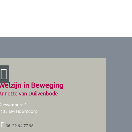
Welzijn in Beweging
Annette van Duijvenbode
Giessenburg 3
2135 EM
Hoofddorp
06-22 64 77 96