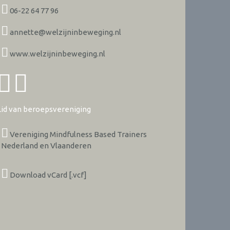
06-22 64 77 96
annette@welzijninbeweging.nl
www.welzijninbeweging.nl
Lid van beroepsvereniging
Vereniging Mindfulness Based Trainers
Nederland en Vlaanderen
Download vCard [.vcf]