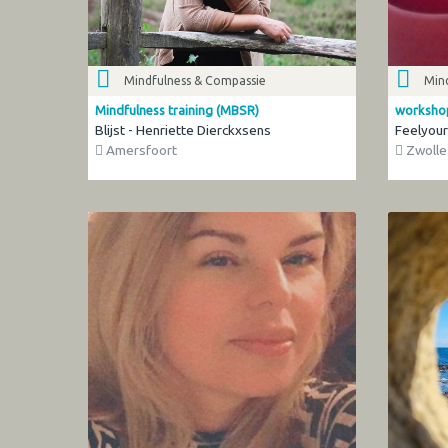
Mindfulness & Compassie
Min
Mindfulness training (MBSR)
workshop 
Blijst - Henriette Dierckxsens
Feelyour
Amersfoort
Zwolle