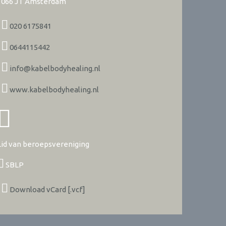
1066 JT
Amsterdam
020 6175841
0644115442
info@kabelbodyhealing.nl
www.kabelbodyhealing.nl
Lid van beroepsvereniging
SBLP
Download vCard [.vcf]