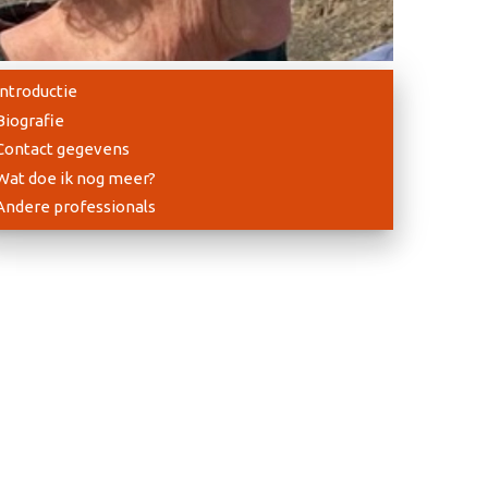
Introductie
Biografie
Contact gegevens
Wat doe ik nog meer?
Andere professionals