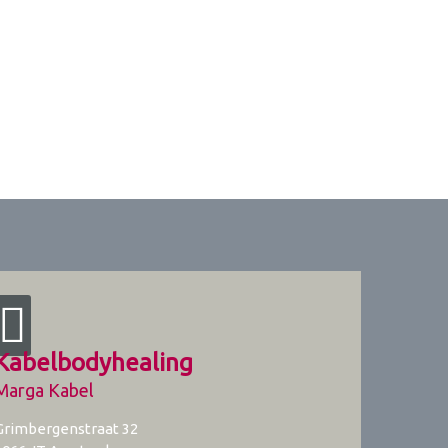
Kabelbodyhealing
Marga Kabel
Grimbergenstraat 32