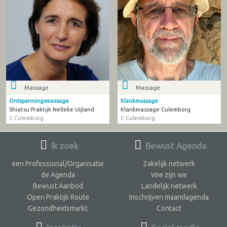
Massage
Massage
Ontspanningsmassage
Klankmassage
Shiatsu Praktijk Nelleke Uijland
Klankmassage Culemborg
Culemborg
Culemborg
Ik zoek
Bewust Agenda
een Professional/Organisatie
Zakelijk netwerk
de Agenda
Wie zijn we
Bewust Aanbod
Landelijk netwerk
Open Praktijk Route
Inschrijven maandagenda
Gezondheidsmarkt
Contact