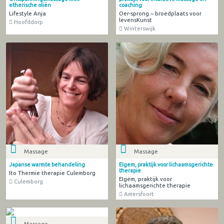
etherische oliën
coaching
Lifestyle Anja
Oer-sprong ~ broedplaats voor
levensKunst
Hoofddorp
Winterswijk
Massage
Massage
Japanse warmte behandeling
EIgem, praktijk voor lichaamsgerichte
therapie
Ito Thermie therapie Culemborg
EIgem, praktijk voor
Culemborg
lichaamsgerichte therapie
Amersfoort
Massage