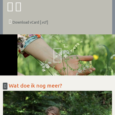
Download vCard [.vcf]
Wat doe ik nog meer?