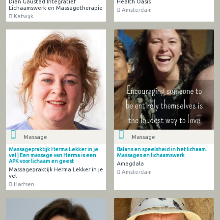
Dian Gaustad Integratief
Health Oasis
Lichaamswerk en Massagetherapie
Amsterdam
Katwijk
Massage
Massage
Massagepraktijk Herma Lekker in je
Balans en speelsheid in het lichaam.
vel | Een massage van Herma is een
Massages en lichaamswerk
APK voor lichaam en geest
Amagdala
Massagepraktijk Herma Lekker in je
Amsterdam
vel
Harfsen