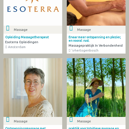
Massage
Massage
Opleiding Massagetherapeut
Ervaar meer ontspanning en plezier,
en vooral: rust.
Esoterra Opleidingen
Massagepraktijk In Verbondenheid
Amsterdam
's-hertogenbosch
Massage
Massage
Ontspanningsmassage met
praktijk voor Intuitieve massage en