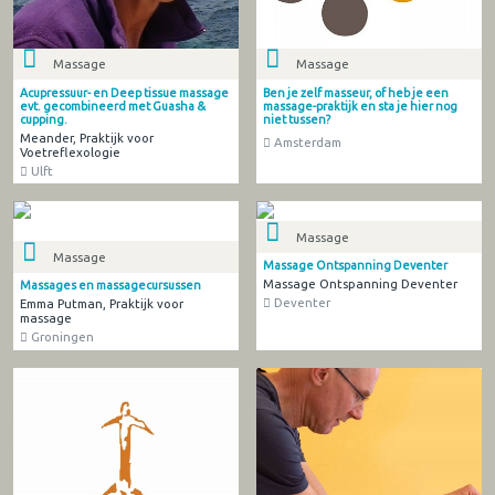
Massage
Massage
Acupressuur- en Deep tissue massage
Ben je zelf masseur, of heb je een
evt. gecombineerd met Guasha &
massage-praktijk en sta je hier nog
cupping.
niet tussen?
Meander, Praktijk voor
Amsterdam
Voetreflexologie
Ulft
Massage
Massage
Massage Ontspanning Deventer
Massage Ontspanning Deventer
Massages en massagecursussen
Deventer
Emma Putman, Praktijk voor
massage
Groningen