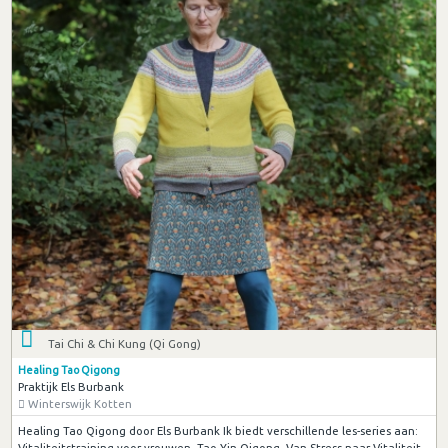
Tai Chi & Chi Kung (Qi Gong)
Healing Tao Qigong
Praktijk Els Burbank
Winterswijk Kotten
Healing Tao Qigong door Els Burbank Ik biedt verschillende les-series aan:
Vitaliteitstraining voor vrouwen, Tao Yin Qigong, Van Stress naar Vitaliteit