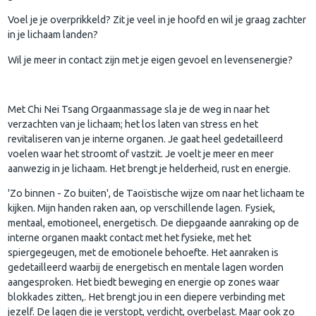
Voel je je overprikkeld? Zit je veel in je hoofd en wil je graag zachter
in je lichaam landen?
Wil je meer in contact zijn met je eigen gevoel en levensenergie?
Met Chi Nei Tsang Orgaanmassage sla je de weg in naar het
verzachten van je lichaam; het los laten van stress en het
revitaliseren van je interne organen. Je gaat heel gedetailleerd
voelen waar het stroomt of vastzit. Je voelt je meer en meer
aanwezig in je lichaam. Het brengt je helderheid, rust en energie.
'Zo binnen - Zo buiten', de Taoïstische wijze om naar het lichaam te
kijken. Mijn handen raken aan, op verschillende lagen. Fysiek,
mentaal, emotioneel, energetisch. De diepgaande aanraking op de
interne organen maakt contact met het fysieke, met het
spiergegeugen, met de emotionele behoefte. Het aanraken is
gedetailleerd waarbij de energetisch en mentale lagen worden
aangesproken. Het biedt beweging en energie op zones waar
blokkades zitten,. Het brengt jou in een diepere verbinding met
jezelf. De lagen die je verstopt, verdicht, overbelast. Maar ook zo