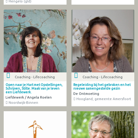
Hengelo (gld)
Coaching - Lifecoaching
Coaching - Lifecoaching
Open naar je Hart met Opstellingen,
Begeleiding bij het gebroken en het
Schrijven, Stilte. Maak van je leven
nieuwe samengestelde gezin
een Liefdewerk.
De Ontmoeting
Liefdewerk / Angela Roelen
Hoogland, gemeente Amersfoort
Noordwijk-Binnen