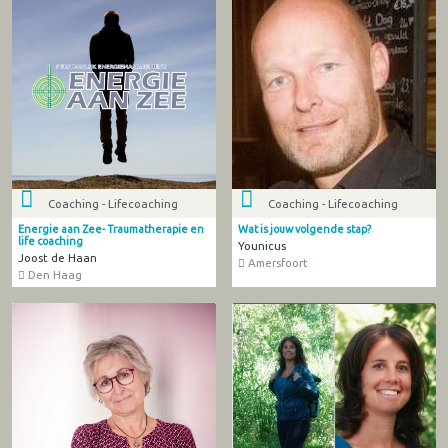
Coaching - Lifecoaching
Coaching - Lifecoaching
Energie aan Zee- Traumatherapie en
Wat is jouw volgende stap?
life coaching
Younicus
Joost de Haan
Amersfoort
Den Haag