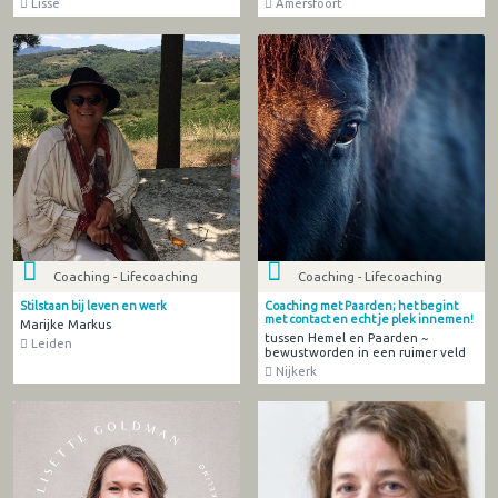
Lisse
Amersfoort
Coaching - Lifecoaching
Coaching - Lifecoaching
Stilstaan bij leven en werk
Coaching met Paarden; het begint
met contact en echt je plek innemen!
Marijke Markus
tussen Hemel en Paarden ~
Leiden
bewustworden in een ruimer veld
Nijkerk