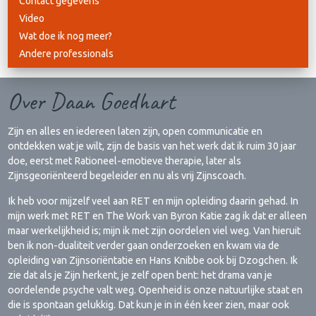
Contact gegevens
Video
Wat doe ik nog meer?
Andere professionals
Over Daan Goedhart
Zijn en alles en iedereen laten zijn, open communicatie en
ontdekken wat je wilt, zijn de basis van het werk dat ik ruim 30 jaar
doe, eerst met Rationeel-emotieve therapie, later als
Zijnsgeoriënteerd begeleider en nu als vrij Zijnscoach.
Ik heb voor mijzelf veel aan RET en mijn opleiding daarin gehad. In
mijn werk met RET en The Work van Byron Katie zag ik dat er alleen
maar werkelijkheid is; mijn ik met zijn oordelen viel weg. Van hieruit
ben ik non-dualiteit verder gaan onderzoeken en kwam via de
opleiding van Zijnsoriëntatie en Hans Knibbe ook bij Dzogchen. Ik
zie dat als je Zijn herkent, je zelf open bent: het drama van je
oordelende psyche valt weg. Openheid is onze natuurlijke staat en
die is spontaan gelukkig. Dat kun je in in één keer zien, maar ook