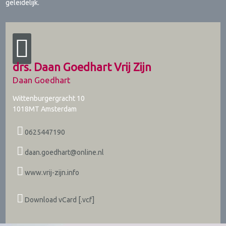
geleidelijk.
drs. Daan Goedhart Vrij Zijn
Daan Goedhart
Wittenburgergracht 10
1018MT
Amsterdam
0625447190
daan.goedhart@online.nl
www.vrij-zijn.info
Download vCard [.vcf]