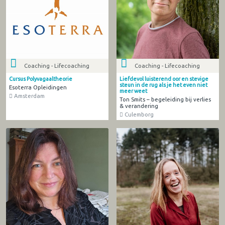
Coaching - Lifecoaching
Coaching - Lifecoaching
Cursus Polyvagaaltheorie
Liefdevol luisterend oor en stevige
steun in de rug als je het even niet
Esoterra Opleidingen
meer weet
Amsterdam
Ton Smits – begeleiding bij verlies
& verandering
Culemborg