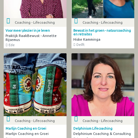
Coaching - Lifecoaching
Coaching - Lifecoaching
Voor meer plezier in je leven
Bewust in het groen - natuurcoaching
en retraites
Praktijk RaakBewust - Annette
Hiske Kamminga
Rijsemus
Delft
Ede
Coaching - Lifecoaching
Coaching - Lifecoaching
Marlijn Coaching en Groei
Delphinium Lifecoaching
Marlijn Coaching en Groei
Delphinium Coaching & Consulting