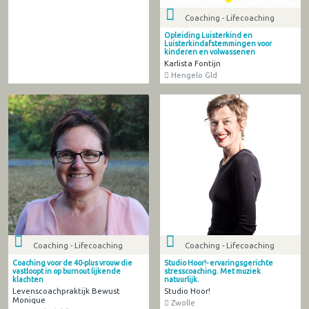
Coaching - Lifecoaching
Opleiding Luisterkind en
Luisterkindafstemmingen voor
kinderen en volwassenen
Karlista Fontijn
Hengelo Gld
Coaching - Lifecoaching
Coaching - Lifecoaching
Coaching voor de 40-plus vrouw die
Studio Hoor!- ervaringsgerichte
vastloopt in op burnout lijkende
stresscoaching. Met muziek
klachten
natuurlijk.
Levenscoachpraktijk Bewust
Studio Hoor!
Monique
Zwolle