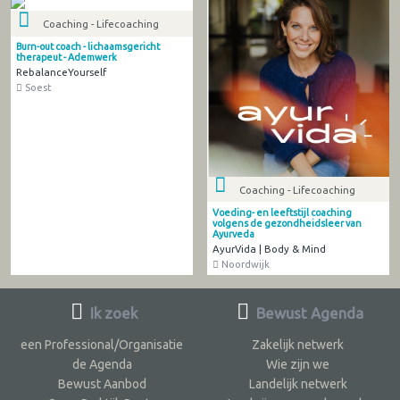
Coaching - Lifecoaching
Burn-out coach - lichaamsgericht
therapeut - Ademwerk
RebalanceYourself
Soest
Coaching - Lifecoaching
Voeding- en leeftstijl coaching
volgens de gezondheidsleer van
Ayurveda
AyurVida | Body & Mind
Noordwijk
Ik zoek
Bewust Agenda
een Professional/Organisatie
Zakelijk netwerk
de Agenda
Wie zijn we
Bewust Aanbod
Landelijk netwerk