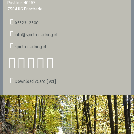
Postbus 40267
7504 RG
Enschede
0532312500
info@spirit-coaching.nl
spirit-coaching.nl
Download vCard [.vcf]