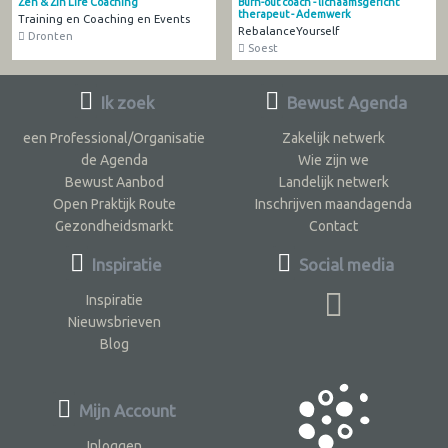
Zen & Zin Life Coaching
Burn-out coach - lichaamsgericht
therapeut - Ademwerk
Training en Coaching en Events
RebalanceYourself
Dronten
Soest
Ik zoek
Bewust Agenda
een Professional/Organisatie
Zakelijk netwerk
de Agenda
Wie zijn we
Bewust Aanbod
Landelijk netwerk
Open Praktijk Route
Inschrijven maandagenda
Gezondheidsmarkt
Contact
Inspiratie
Social media
Inspiratie
Nieuwsbrieven
Blog
Mijn Account
Inloggen