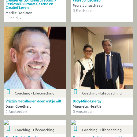
Creatief en Spiritueel Lifecoach -
Petra Jongschaap
Passievol Duurzaam Gezond en
Petra Jongschaap
Creatief Leven
Enschede
Marike Daalman
Poeldijk
Coaching - Lifecoaching
Coaching - Lifecoaching
Vrij zijn met alles en doen wat je wilt
Body-Mind-Energy
Daan Goedhart
Magnetic Health
Amsterdam
Amsterdam
Coaching - Lifecoaching
Coaching - Lifecoaching