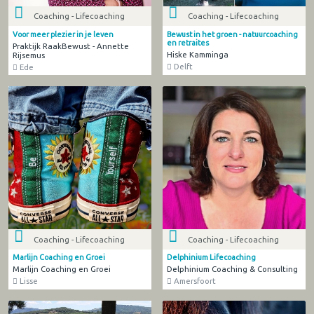
Coaching - Lifecoaching
Coaching - Lifecoaching
Voor meer plezier in je leven
Bewust in het groen - natuurcoaching
en retraites
Praktijk RaakBewust - Annette
Hiske Kamminga
Rijsemus
Delft
Ede
Coaching - Lifecoaching
Coaching - Lifecoaching
Marlijn Coaching en Groei
Delphinium Lifecoaching
Marlijn Coaching en Groei
Delphinium Coaching & Consulting
Lisse
Amersfoort