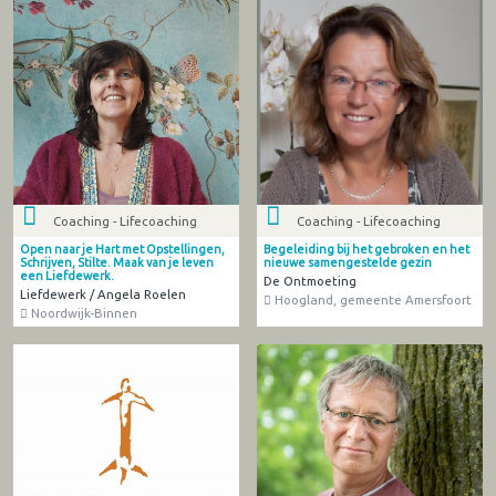
Coaching - Lifecoaching
Coaching - Lifecoaching
Open naar je Hart met Opstellingen,
Begeleiding bij het gebroken en het
Schrijven, Stilte. Maak van je leven
nieuwe samengestelde gezin
een Liefdewerk.
De Ontmoeting
Liefdewerk / Angela Roelen
Hoogland, gemeente Amersfoort
Noordwijk-Binnen