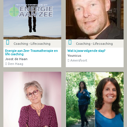
Coaching - Lifecoaching
Coaching - Lifecoaching
Energie aan Zee- Traumatherapie en
Wat is jouw volgende stap?
life coaching
Younicus
Joost de Haan
Amersfoort
Den Haag