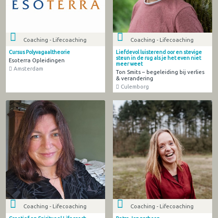
Coaching - Lifecoaching
Coaching - Lifecoaching
Cursus Polyvagaaltheorie
Liefdevol luisterend oor en stevige
steun in de rug als je het even niet
Esoterra Opleidingen
meer weet
Amsterdam
Ton Smits – begeleiding bij verlies
& verandering
Culemborg
Coaching - Lifecoaching
Coaching - Lifecoaching