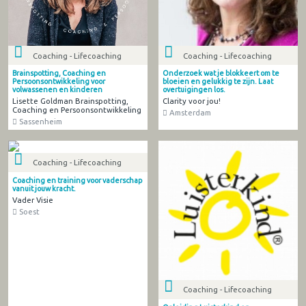
Coaching - Lifecoaching
Coaching - Lifecoaching
Brainspotting, Coaching en
Onderzoek wat je blokkeert om te
Persoonsontwikkeling voor
bloeien en gelukkig te zijn. Laat
volwassenen en kinderen
overtuigingen los.
Lisette Goldman Brainspotting,
Clarity voor jou!
Coaching en Persoonsontwikkeling
Amsterdam
Sassenheim
Coaching - Lifecoaching
Coaching en training voor vaderschap
vanuit jouw kracht.
Vader Visie
Soest
Coaching - Lifecoaching