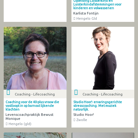
Opleiding Luisterkind en
Luisterkindafstemmingen voor
kinderen en volwassenen
Karlista Fontijn
Hengelo Gld
Coaching - Lifecoaching
Coaching - Lifecoaching
Coaching voor de 40-plus vrouw die
Studio Hoor!- ervaringsgerichte
vastloopt in op burnout lijkende
stresscoaching. Met muziek
klachten
natuurlijk.
Levenscoachpraktijk Bewust
Studio Hoor!
Monique
Zwolle
Hengelo (gld)