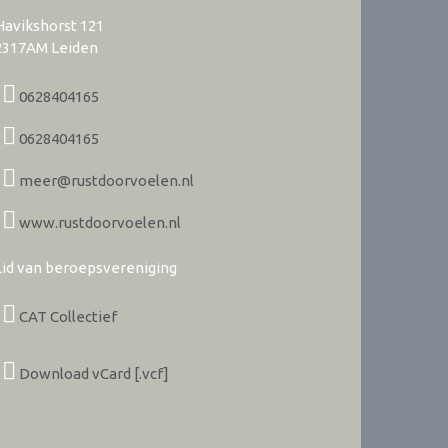
Havikshorst 121
2317AM
Leiden
0628404165
0628404165
meer@rustdoorvoelen.nl
www.rustdoorvoelen.nl
Lid van beroepsvereniging
CAT Collectief
Download vCard [.vcf]