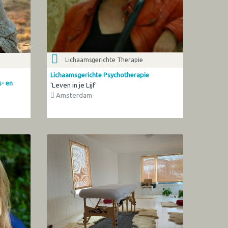
Lichaamsgerichte Therapie
Lichaamsgerichte Psychotherapie
s- en
'Leven in je Lijf'
Amsterdam