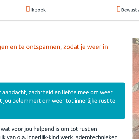
Ik zoek...
Bewust 
gen en te ontspannen, zodat je weer in
et aandacht, zachtheid en liefde mee om weer
t jou belemmert om weer tot innerlijke rust te
 wat voor jou helpend is om tot rust en
k van o.a. innerlijk-kind werk, ademtechnieken,