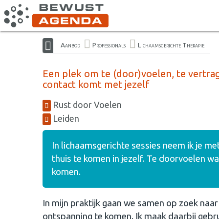
Aanbod
Professionals
Lichaamsgerichte Therapie
Een plek om te (door)voelen, te vertra
contact komt met jezelf
Rust door Voelen
Leiden
In lichaamsgerichte sessies neem ik je m
thuis te komen in jezelf. Te doorvoelen wa
komen.
In mijn praktijk gaan we samen op zoek naar
ontspanning te komen. Ik maak daarbij gebrui