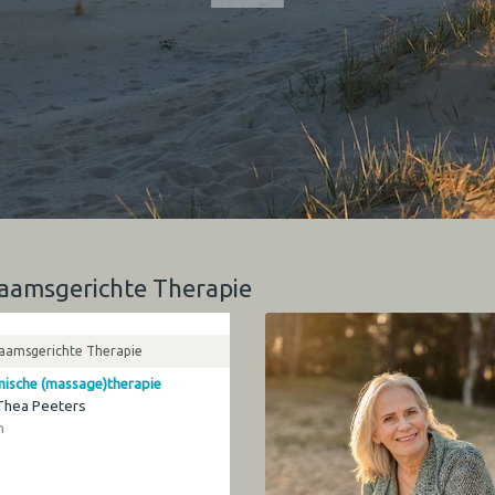
haamsgerichte Therapie
haamsgerichte Therapie
ische (massage)therapie
 Thea Peeters
n