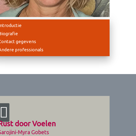
Introductie
Biografie
Contact gegevens
Andere professionals
Rust door Voelen
Sarojini-Myra Gobets