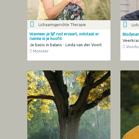
Lichaamsgerichte Therapie
Lic
Wanneer je lijf rust ervaart, ontstaat er
Biodynam
ruimte in je hoofd.
Veerkrac
Je basis in balans - Linda van der Voort
Voorbu
Monster