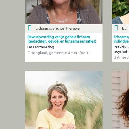
Lichaamsgerichte Therapie
Lic
Bewustwording van je gehele lichaam
lichaams
(gedachten, gevoel en lichaamssensaties)
individue
De Ontmoeting
Praktijk
psychoth
Hoogland, gemeente Amersfoort
Amersf