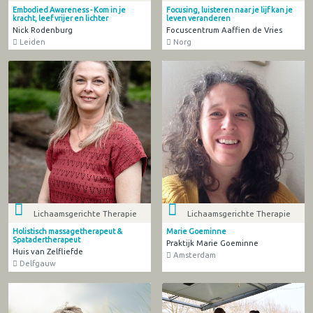
Embodied Awareness - Kom in je
Focusing, luisteren naar je lijf kan je
kracht, leef vrijer en lichter
leven veranderen
Nick Rodenburg
Focuscentrum Aaffien de Vries
Leiden
Norg
Lichaamsgerichte Therapie
Lichaamsgerichte Therapie
Holistisch massagetherapeut &
Marie Goeminne
Spatadertherapeut
Praktijk Marie Goeminne
Huis van Zelfliefde
Amsterdam
Delfgauw