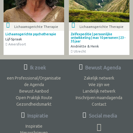
Lichaamsgerichte Therapie
Lichaamsgerichte Therapie
Lichaamsgerichte psychotherapie
Zelfexpeditie | persoonlijke
ontwikkeling | max 10 personen | 23 -
Lijf-Spraak
35 jaar
Amersfoort
Andriëtte & Henk
Utrecht
Ik zoek
Bewust Agenda
een Professional/Organisatie
Zakelijk netwerk
de Agenda
Wie zijn we
Bewust Aanbod
Landelijk netwerk
Open Praktijk Route
Inschrijven maandagenda
Gezondheidsmarkt
Contact
Inspiratie
Social media
Inspiratie
Nieuwsbrieven