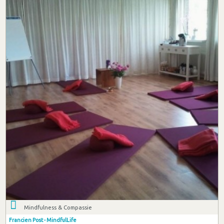
Mindfulness & Compassie
Francien Post - MindfulLife