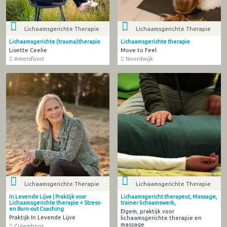
Lichaamsgerichte Therapie
Lichaamsgerichte Therapie
Lichaamsgerichte (trauma)therapie
Lichaamsgerichte therapie
Lisette Ceelie
Move to Feel
Amersfoort
Noordwijk
Lichaamsgerichte Therapie
Lichaamsgerichte Therapie
Lichaamsgericht therapeut, Massage,
In Levende Lijve | Praktijk voor
trainer lichaamswerk,
Lichaamsgerichte therapie + Stress-
en Burn-out Coaching
EIgem, praktijk voor
Praktijk In Levende Lijve
lichaamsgerichte therapie en
massage
Culemborg