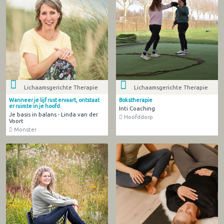
Lichaamsgerichte Therapie
Lichaamsgerichte Therapie
Wanneer je lijf rust ervaart, ontstaat
Bokstherapie
er ruimte in je hoofd.
Inti Coaching
Je basis in balans - Linda van der
Hoofddorp
Voort
Monster