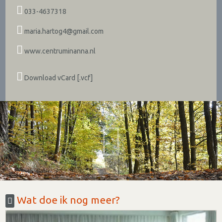
033-4637318
maria.hartog4@gmail.com
www.centruminanna.nl
Download vCard [.vcf]
Wat doe ik nog meer?