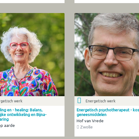
getisch werk
Energetisch werk
ng en - healing: Balans,
Energetisch psychotherapeut - ko
jke ontwikkeling en Bijna-
geneesmiddelen
aring
Hof van Vrede
op aarde
Zwolle