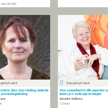
 aan de Rijn
getisch werk
Energetisch werk
matrix, Bars ,Dao Healing, helende
Voor soepelheid in alle aspecten va
 procesbegeleiding
leven i.p.v. oude pijn en leegte
Care
Anneke Wilbers
ek
Enter