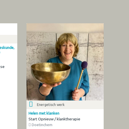
eeskunde,
n
nse
Energetisch werk
Helen met klanken
Start Opnieuw / klanktherapie
Doetinchem