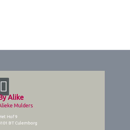
By Alike
Alieke Mulders
Het Hof 9
4101 BT
Culemborg