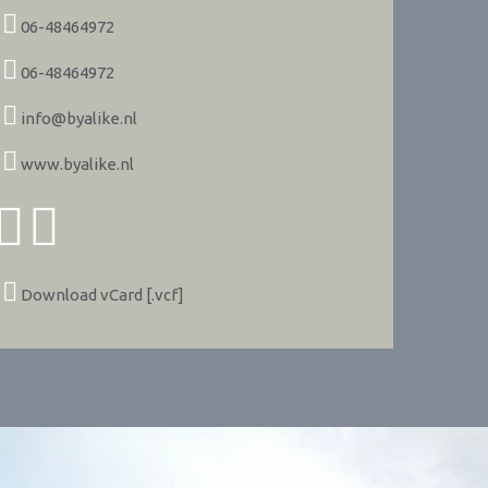
06-48464972
06-48464972
info@byalike.nl
www.byalike.nl
Download vCard [.vcf]