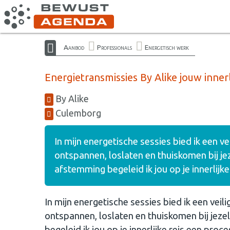
Aanbod
Professionals
Energetisch werk
Energietransmissies By Alike jouw innerlij
By Alike
Culemborg
In mijn energetische sessies bied ik een ve
ontspannen, loslaten en thuiskomen bij je
afstemming begeleid ik jou op je innerlij
In mijn energetische sessies bied ik een veili
ontspannen, loslaten en thuiskomen bij jez
begeleid ik jou op je innerlijke reis een pro