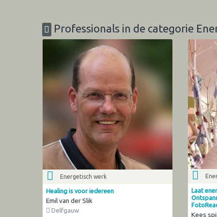
Professionals in de categorie Ene
Ener
Energetisch werk
Laat ene
Healing is voor iedereen
Ontspann
Emil van der Slik
FotoRea
Delfgauw
Kees spi