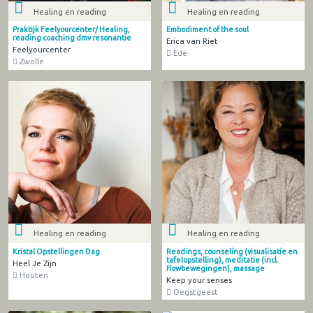
Healing en reading
Healing en reading
Praktijk Feelyourcenter/ Healing,
Embodiment of the soul
reading coaching dmv resonantie
Erica van Riet
Feelyourcenter
Ede
Zwolle
Healing en reading
Healing en reading
Kristal Opstellingen Dag
Readings, counseling (visualisatie en
tafelopstelling), meditatie (incl.
Heel Je Zijn
flowbewegingen), massage
Houten
Keep your senses
Oegstgeest