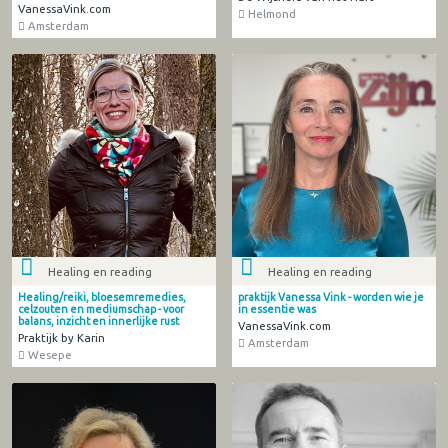
VanessaVink.com
Helmond
Amsterdam
Healing en reading
Healing en reading
Healing/reiki, bloesemremedies,
praktijk Vanessa Vink - worden wie je
celzouten en mediumschap - voor
in essentie was
balans, inzicht en innerlijke rust
VanessaVink.com
Praktijk by Karin
Amsterdam
Wesepe