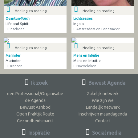
Healing en reading
Healing en reading
Quantum-Touch
Lichtsessies
Life and Spirit
Ingaia
Enschede
Amsterdam en Landsmeer
Healing en reading
Healing en reading
Marinder
Mens en Intuïtie
Marinder
Mens en Intuïtie
Dronten
Hoevelaken
Ik zoek
Bewust Agenda
een Professional/Organisatie
Zakelijk netwerk
de Agenda
Wie zijn we
Bewust Aanbod
Landelijk netwerk
Open Praktijk Route
Inschrijven maandagenda
Gezondheidsmarkt
Contact
Inspiratie
Social media