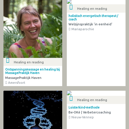
Healing en reading
holistisch energetisch therapeut /
coach
Welzijnspraktijk 'in eenheid'
Mariaparochie
Healing en reading
Ontspanningsmassage en healing bij
MassagePraktijk Haven
MassagePraktijk Haven
Amersfoort
Healing en reading
Luisterkind-methode
Be-OKé | Verbetercoaching
Nieuw-Vennep