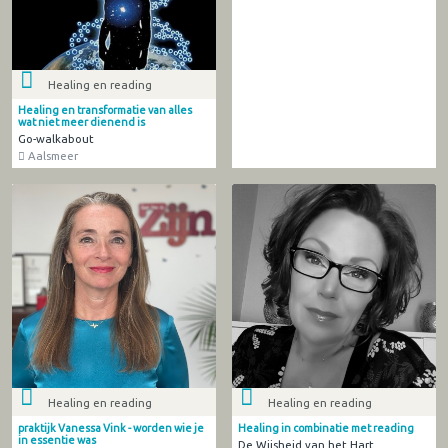
Healing en reading
Healing en transformatie van alles
wat niet meer dienend is
Go-walkabout
Aalsmeer
Healing en reading
Healing en reading
praktijk Vanessa Vink - worden wie je
Healing in combinatie met reading
in essentie was
De Wijsheid van het Hart