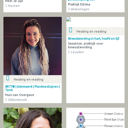
Heel Je Zijn
Praktijk Estima
Houten
Wateringen
Healing en reading
Bewustwording in hart, hoofd en lijf.
Sassense, praktijk voor
bewustwording
Leusden
Healing en reading
BRTT® | Ademwerk | Plantmedicijnen |
Tarot
Huis van Overgave
Okkenbroek