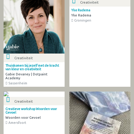
Creativiteit
Yke Radema
Yke Radema
Groningen
Creativiteit
Thuiskomen bij jezelf met de kracht
van kleur en creativiteit
Gabie Devaney | Dotpaint
Academy
Sassenheim
Creativiteit
Creatieve workshop Woorden voor
Gevoel
Woorden voor Gevoel
Amersfoort