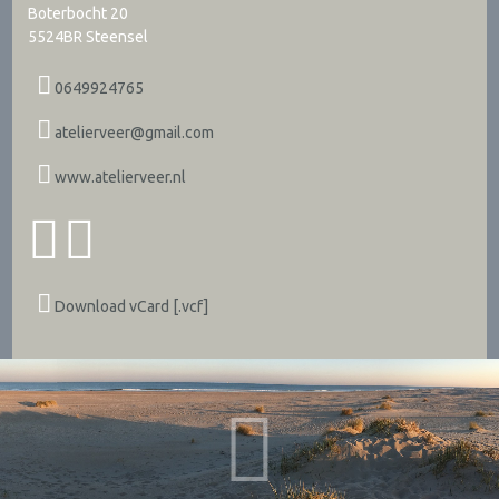
Boterbocht 20
5524BR
Steensel
0649924765
atelierveer@gmail.com
www.atelierveer.nl
Download vCard [.vcf]