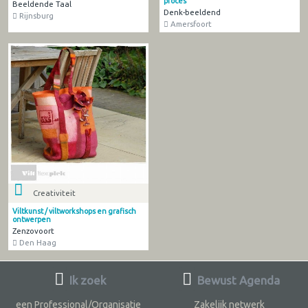
proces
Beeldende Taal
Denk-beeldend
Rijnsburg
Amersfoort
Creativiteit
Viltkunst / viltworkshops en grafisch
ontwerpen
Zenzovoort
Den Haag
Ik zoek
Bewust Agenda
een Professional/Organisatie
Zakelijk netwerk