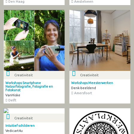
Den Haag
Amstelveen
Creativiteit
Creativiteit
Workshops Smartphone
Workshops Meesterwerken
Natuurfotografie, Fotografie en
Denk-beeldend
Fotokunst
Amersfoort
VanHiske
Delft
Creativiteit
Intuitief schilderen
Vedicart4u