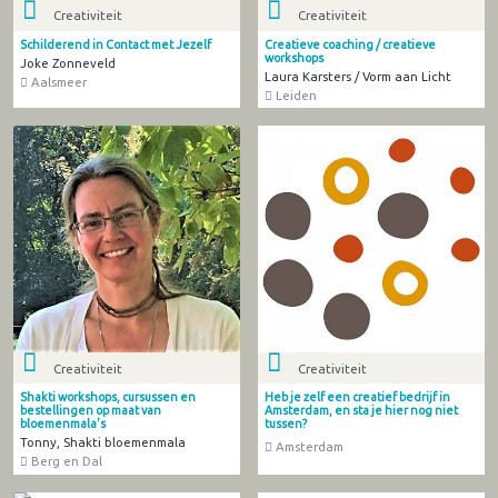
Creativiteit
Creativiteit
Schilderend in Contact met Jezelf
Creatieve coaching / creatieve
workshops
Joke Zonneveld
Laura Karsters / Vorm aan Licht
Aalsmeer
Leiden
Creativiteit
Creativiteit
Shakti workshops, cursussen en
Heb je zelf een creatief bedrijf in
bestellingen op maat van
Amsterdam, en sta je hier nog niet
bloemenmala's
tussen?
Tonny, Shakti bloemenmala
Amsterdam
Berg en Dal