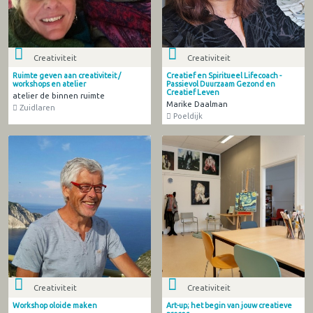
Creativiteit
Creativiteit
Ruimte geven aan creativiteit /
Creatief en Spiritueel Lifecoach -
workshops en atelier
Passievol Duurzaam Gezond en
Creatief Leven
atelier de binnen ruimte
Marike Daalman
Zuidlaren
Poeldijk
Creativiteit
Creativiteit
Workshop oloide maken
Art-up; het begin van jouw creatieve