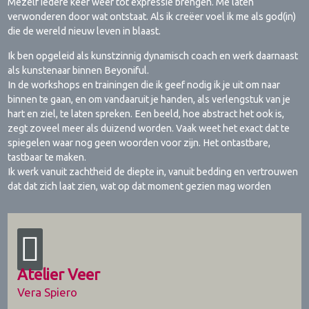
Mezelf iedere keer weer tot expressie brengen. Me laten
verwonderen door wat ontstaat. Als ik creëer voel ik me als god(in)
die de wereld nieuw leven in blaast.
Ik ben opgeleid als kunstzinnig dynamisch coach en werk daarnaast
als kunstenaar binnen Beyoniful.
In de workshops en trainingen die ik geef nodig ik je uit om naar
binnen te gaan, en om vandaaruit je handen, als verlengstuk van je
hart en ziel, te laten spreken. Een beeld, hoe abstract het ook is,
zegt zoveel meer als duizend worden. Vaak weet het exact dat te
spiegelen waar nog geen woorden voor zijn. Het ontastbare,
tastbaar te maken.
Ik werk vanuit zachtheid de diepte in, vanuit bedding en vertrouwen
dat dat zich laat zien, wat op dat moment gezien mag worden
Atelier Veer
Vera Spiero