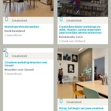
Creativiteit
Creativiteit
Workshops Meesterwerken
Creatie&meditatie workshops via
stilte, rituelen, aardse materialen
Denk-beeldend
jouw innerlijke wereld verkennen
Amersfoort
Kunststudio CoCo
Hoek van Holland
Creativiteit
Creatieve workshop Woorden voor
Gevoel
Woorden voor Gevoel
Amersfoort
Creativiteit
Art-up; het begin van jouw creatieve