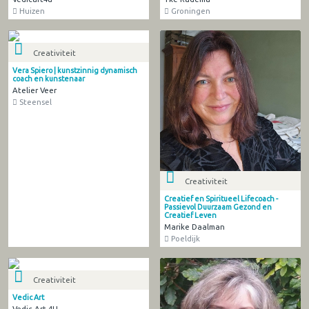
Huizen
Groningen
Creativiteit
Vera Spiero | kunstzinnig dynamisch
coach en kunstenaar
Atelier Veer
Steensel
Creativiteit
Creatief en Spiritueel Lifecoach -
Passievol Duurzaam Gezond en
Creatief Leven
Marike Daalman
Poeldijk
Creativiteit
Vedic Art
Vedic Art 4U