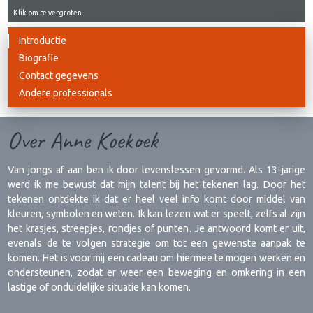
Klik om te vergroten
Introductie
Biografie
Contact gegevens
Andere professionals
Over Anne Koekoek
Van jongs af aan ben ik door levenslessen gevormd. Als 13-jarige
werd ik me bewust dat mijn talent bij het tekenen lag. Door het
tekenen ontdekte ik dat er heel veel info komt door middel van
kleuren, symbolen en weten. Ik kan lezen wat er speelt, zelfs al zijn
het krasjes, streepjes, rondjes of punten. Je antwoord komt er uit,
evenals de te volgen strategie om tot een gewenste aanpak te
komen. Het is voor mij een cadeau om hiermee te mogen werken en
ondersteunen, zodat er weer een beweging en omkering in een
lastige of onduidelijke situatie kan komen.