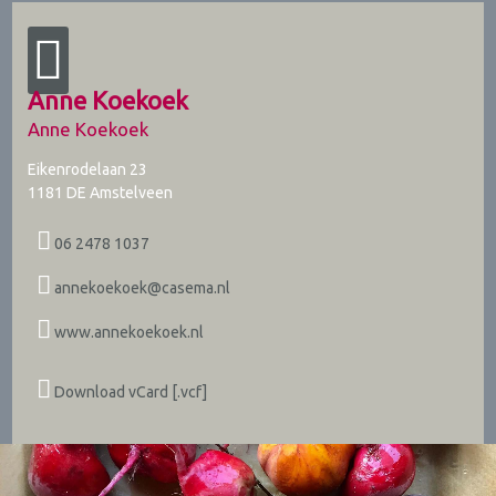
Anne Koekoek
Anne Koekoek
Eikenrodelaan 23
1181 DE
Amstelveen
06 2478 1037
annekoekoek@casema.nl
www.annekoekoek.nl
Download vCard [.vcf]