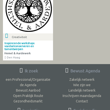
Creativiteit
Inspirerende workshops
voedselconserveren en
tuinontwerpen
Hemel & Aardewerk
Den Haag
Ik zoek
Bewust Agenda
een Professional/Organisatie
Zakelijk netwerk
de Agenda
Wie zijn we
Bewust Aanbod
Landelijk netwerk
Open Praktijk Route
Inschrijven maandagenda
Gezondheidsmarkt
Contact