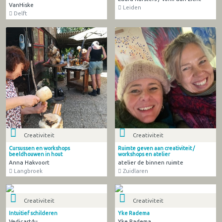
VanHiske
Leiden
Delft
Creativiteit
Creativiteit
Cursussen en workshops
Ruimte geven aan creativiteit /
beeldhouwen in hout
workshops en atelier
Anna Hakvoort
atelier de binnen ruimte
Langbroek
Zuidlaren
Creativiteit
Creativiteit
Intuitief schilderen
Yke Radema
Vedicart4u
Yke Radema