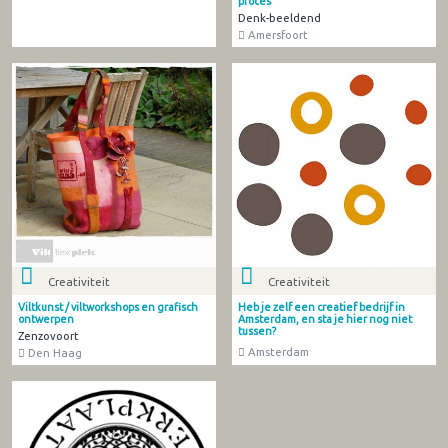
proces
Denk-beeldend
Amersfoort
Creativiteit
Creativiteit
Viltkunst / viltworkshops en grafisch
Heb je zelf een creatief bedrijf in
ontwerpen
Amsterdam, en sta je hier nog niet
tussen?
Zenzovoort
Amsterdam
Den Haag