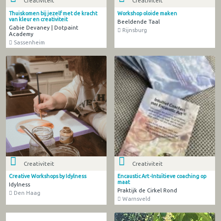
Creativiteit
Creativiteit
Thuiskomen bij jezelf met de kracht
Workshop oloide maken
van kleur en creativiteit
Beeldende Taal
Gabie Devaney | Dotpaint
Rijnsburg
Academy
Sassenheim
Creativiteit
Creativiteit
Creative Workshops by Idylness
Encaustic Art -Intuïtieve coaching op
maat
Idylness
Praktijk de Cirkel Rond
Den Haag
Warnsveld