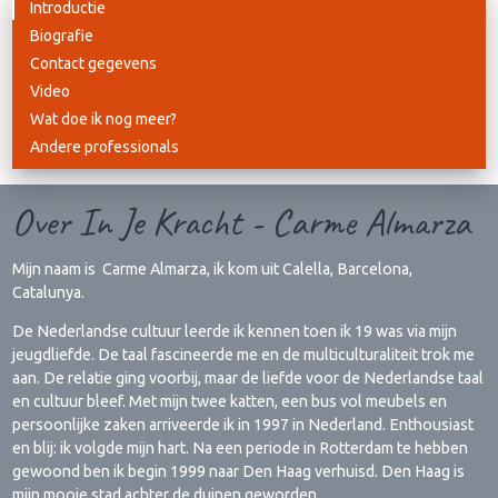
Introductie
Biografie
Contact gegevens
Video
Wat doe ik nog meer?
Andere professionals
Over In Je Kracht - Carme Almarza
Mijn naam is Carme Almarza, ik kom uit Calella, Barcelona,
Catalunya.
De Nederlandse cultuur leerde ik kennen toen ik 19 was via mijn
jeugdliefde. De taal fascineerde me en de multiculturaliteit trok me
aan. De relatie ging voorbij, maar de liefde voor de Nederlandse taal
en cultuur bleef. Met mijn twee katten, een bus vol meubels en
persoonlijke zaken arriveerde ik in 1997 in Nederland. Enthousiast
en blij: ik volgde mijn hart. Na een periode in Rotterdam te hebben
gewoond ben ik begin 1999 naar Den Haag verhuisd. Den Haag is
mijn mooie stad achter de duinen geworden.