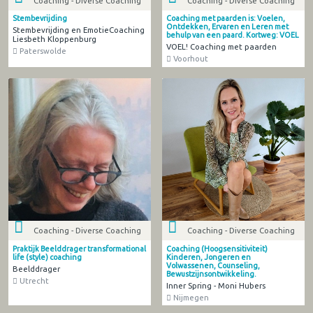
Coaching - Diverse Coaching
Coaching - Diverse Coaching
Stembevrijding
Coaching met paarden is: Voelen,
Ontdekken, Ervaren en Leren met
Stembevrijding en EmotieCoaching
behulp van een paard. Kortweg: VOEL
Liesbeth Kloppenburg
VOEL! Coaching met paarden
Paterswolde
Voorhout
Coaching - Diverse Coaching
Coaching - Diverse Coaching
Praktijk Beelddrager transformational
Coaching (Hoogsensitiviteit)
life (style) coaching
Kinderen, Jongeren en
Volwassenen, Counseling,
Beelddrager
Bewustzijnsontwikkeling.
Utrecht
Inner Spring - Moni Hubers
Nijmegen