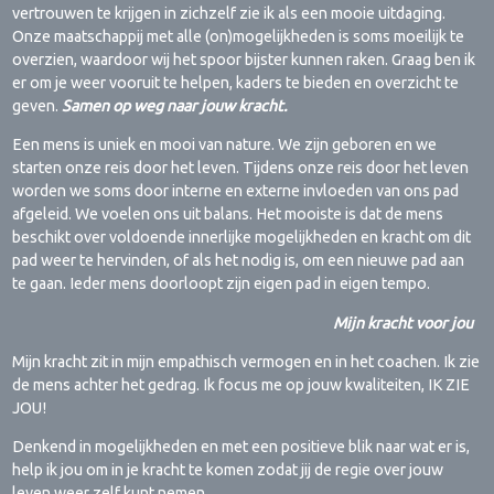
vertrouwen te krijgen in zichzelf zie ik als een mooie uitdaging.
Onze maatschappij met alle (on)mogelijkheden is soms moeilijk te
overzien, waardoor wij het spoor bijster kunnen raken. Graag ben ik
er om je weer vooruit te helpen, kaders te bieden en overzicht te
geven.
Samen op weg naar jouw kracht.
Een mens is uniek en mooi van nature. We zijn geboren en we
starten onze reis door het leven. Tijdens onze reis door het leven
worden we soms door interne en externe invloeden van ons pad
afgeleid. We voelen ons uit balans. Het mooiste is dat de mens
beschikt over voldoende innerlijke mogelijkheden en kracht om dit
pad weer te hervinden, of als het nodig is, om een nieuwe pad aan
te gaan. Ieder mens doorloopt zijn eigen pad in eigen tempo.
Mijn kracht voor jou
Mijn kracht zit in mijn empathisch vermogen en in het coachen. Ik zie
de mens achter het gedrag. Ik focus me op jouw kwaliteiten, IK ZIE
JOU!
Denkend in mogelijkheden en met een positieve blik naar wat er is,
help ik jou om in je kracht te komen zodat jij de regie over jouw
leven weer zelf kunt nemen.