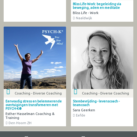
Bliss Life-Work: begeleiding via
beweging, adem en meditatie
Bliss Life - Work
Naaldwijk
Coaching - Diverse Coaching
Coaching - Diverse Coaching
Eenvoudig stress en belemmerende
Stembevrijding - levenscoach -
overtuigingen transformeren met
teamcoach
PSYCH-K®
Sara Geerken
Esther Hasselman Coaching &
Eefde
Training
Den Hoorn ZH