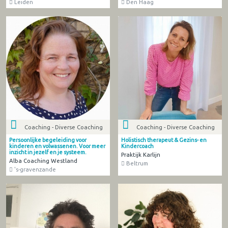
Leiden
Den Haag
Coaching - Diverse Coaching
Coaching - Diverse Coaching
Persoonlijke begeleiding voor
Holistisch therapeut & Gezins- en
kinderen en volwassenen. Voor meer
Kindercoach
inzicht in jezelf en je systeem.
Praktijk Karlijn
Alba Coaching Westland
Beltrum
's-gravenzande