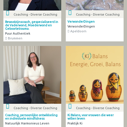
Coaching - Diverse Coaching
Coaching - Diverse Coaching
VerwonderDingen
Bewustzijnscoach, gespecialiseerd in
de Vaderwond, Moederwond en
VerwonderDingen
Geboortetrauma.
Apeldoorn
Puur Authentiek
Brummen
Coaching - Diverse Coaching
Coaching - Diverse Coaching
Coaching, persoonlijke ontwikkeling
Ki Balans, voor vrouwen die weer
en individuele mindfulness
willen leven
Natuurlijk Harmonieus Leven
Praktijk Ki