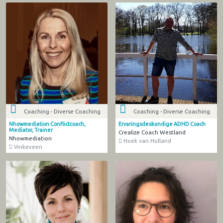
Coaching - Diverse Coaching
Coaching - Diverse Coaching
Nhowmediation Conflictcoach,
Ervaringsdeskundige ADHD Coach
Mediator, Trainer
Crealize Coach Westland
Nhowmediation
Hoek van Holland
Vinkeveen