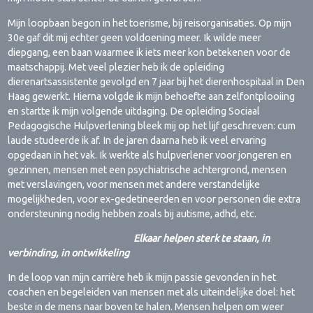
Mijn loopbaan begon in het toerisme, bij reisorganisaties. Op mijn
30e gaf dit mij echter geen voldoening meer. Ik wilde meer
diepgang, een baan waarmee ik iets meer kon betekenen voor de
maatschappij. Met veel plezier heb ik de opleiding
dierenartsassistente gevolgd en 7 jaar bij het dierenhospitaal in Den
Haag gewerkt. Hierna volgde ik mijn behoefte aan zelfontplooiing
en startte ik mijn volgende uitdaging. De opleiding Sociaal
Pedagogische Hulpverlening bleek mij op het lijf geschreven: cum
laude studeerde ik af. In de jaren daarna heb ik veel ervaring
opgedaan in het vak. Ik werkte als hulpverlener voor jongeren en
gezinnen, mensen met een psychiatrische achtergrond, mensen
met verslavingen, voor mensen met andere verstandelijke
mogelijkheden, voor ex-gedetineerden en voor personen die extra
ondersteuning nodig hebben zoals bij autisme, adhd, etc.
Elkaar helpen sterk te staan, in
verbinding, in ontwikkeling
In de loop van mijn carrière heb ik mijn passie gevonden in het
coachen en begeleiden van mensen met als uiteindelijke doel: het
beste in de mens naar boven te halen. Mensen helpen om weer