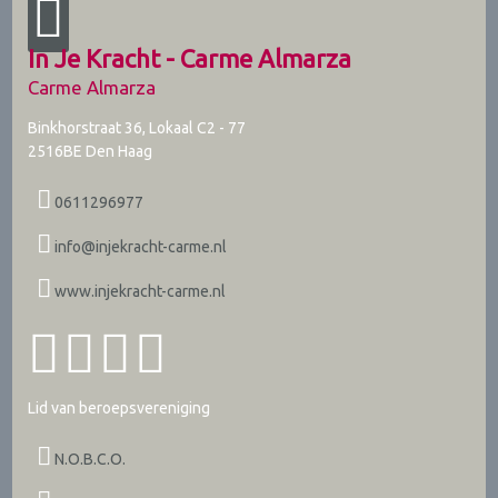
In Je Kracht - Carme Almarza
Carme Almarza
Binkhorstraat 36, Lokaal C2 - 77
2516BE
Den Haag
0611296977
info@injekracht-carme.nl
www.injekracht-carme.nl
Lid van beroepsvereniging
N.O.B.C.O.