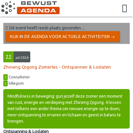
Dit event heeft reeds plaats gevonden ...
KIJK IN DE AGENDA VOOR ACTUELE ACTIVITEITEN →
22
jul 2026
Zhineng Qigong Zomerles - Ontspannen & Loslaten
ConnyBeter
hillegom
Mindfulness in beweging: gun jezelf deze zomer een moment
van rust, energie en verdieping met Zhineng Qigong. 4 lessen
met telkens een ander thema om nieuwe energie op te doen,
meer ontspanning te ervaren en lichaam en geest in balans te
brengen.
Ontspanning & Loslaten