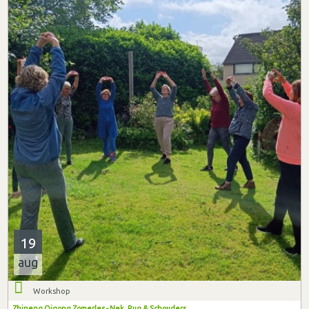
19
aug
Workshop
Zhineng Qigong Zomerles - Nek, Rug & Schouders