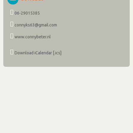
06-29015385
connyks63@gmail.com
www.connybeter.nl
Download iCalendar [.ics]