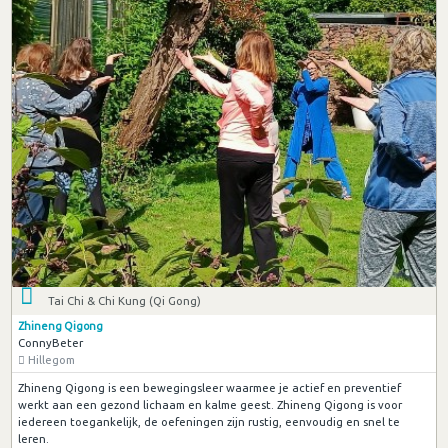
Tai Chi & Chi Kung (Qi Gong)
Zhineng Qigong
ConnyBeter
Hillegom
Zhineng Qigong is een bewegingsleer waarmee je actief en preventief
werkt aan een gezond lichaam en kalme geest. Zhineng Qigong is voor
iedereen toegankelijk, de oefeningen zijn rustig, eenvoudig en snel te
leren.