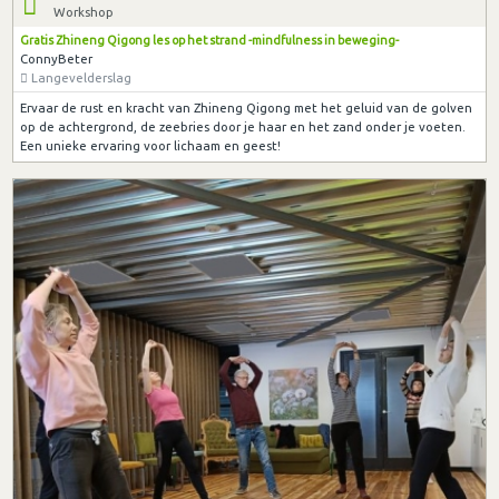
Workshop
Gratis Zhineng Qigong les op het strand -mindfulness in beweging-
ConnyBeter
Langevelderslag
Ervaar de rust en kracht van Zhineng Qigong met het geluid van de golven
op de achtergrond, de zeebries door je haar en het zand onder je voeten.
Een unieke ervaring voor lichaam en geest!